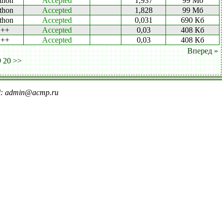
thon
Accepted
1,937
99 Мб
thon
Accepted
1,828
99 Мб
thon
Accepted
0,031
690 Кб
++
Accepted
0,03
408 Кб
++
Accepted
0,03
408 Кб
Вперед »
9
20
>>
il: admin@acmp.ru