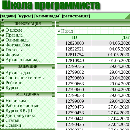
[задачи]
[курсы]
[олимпиады]
[регистрация]
ИНФОРМАЦИЯ
О школе
« Назад
Правила
ID
Дат
Олимпиады
12823003
04.05.2020
Фотоальбом
12822921
04.05.2020
Гостевая
Форум
12811754
01.05.2020
Архив олимпиад
12810949
01.05.2020
12799736
29.04.2020
ЗАДАЧНИК
12799682
29.04.2020
Архив задач
Состояние системы
12799669
29.04.2020
Рейтинг
12799663
29.04.2020
Курсы
12799660
29.04.2020
МЕТОДИЧКА
12799633
29.04.2020
Новичкам
12799609
29.04.2020
Работа в системе
12790473
27.04.2020
Курсы ККДП
12790453
27.04.2020
Дистрибутивы
12790441
27.04.2020
Статьи
12790425
27.04.2020
Ссылки