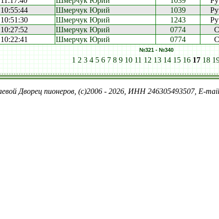
 11:17:40
Шмерчук Юрий
1039
Py
 10:55:44
Шмерчук Юрий
1039
Py
 10:51:30
Шмерчук Юрий
1243
Py
 10:27:52
Шмерчук Юрий
0774
C
 10:22:41
Шмерчук Юрий
0774
C
№321 - №340
1
2
3
4
5
6
7
8
9
10
11
12
13
14
15
16
17
18
1
евой Дворец пионеров, (c)2006 - 2026, ИНН 246305493507, E-ma