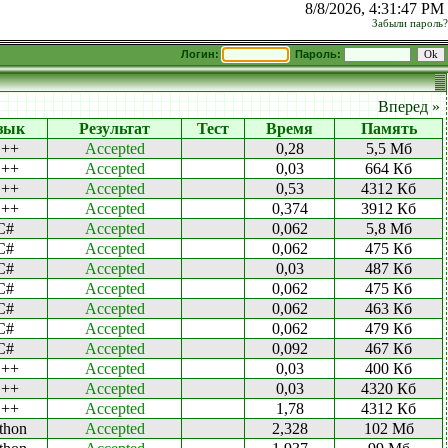
8/8/2026, 4:31:47 PM
Забыли пароль?
Логин:
Пароль:
Вперед »
зык
Результат
Тест
Время
Память
++
Accepted
0,28
5,5 Мб
++
Accepted
0,03
664 Кб
++
Accepted
0,53
4312 Кб
++
Accepted
0,374
3912 Кб
C#
Accepted
0,062
5,8 Мб
C#
Accepted
0,062
475 Кб
C#
Accepted
0,03
487 Кб
C#
Accepted
0,062
475 Кб
C#
Accepted
0,062
463 Кб
C#
Accepted
0,062
479 Кб
C#
Accepted
0,092
467 Кб
++
Accepted
0,03
400 Кб
++
Accepted
0,03
4320 Кб
++
Accepted
1,78
4312 Кб
thon
Accepted
2,328
102 Мб