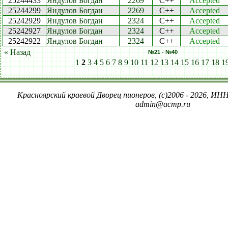
25244433
Яндулов Богдан
2269
C++
Accepted
25244299
Яндулов Богдан
2269
C++
Accepted
25242929
Яндулов Богдан
2324
C++
Accepted
25242927
Яндулов Богдан
2324
C++
Accepted
25242922
Яндулов Богдан
2324
C++
Accepted
« Назад
№21 - №40
1
2
3
4
5
6
7
8
9
10
11
12
13
14
15
16
17
18
1
Красноярский краевой Дворец пионеров, (c)2006 - 2026, ИНН
admin@acmp.ru