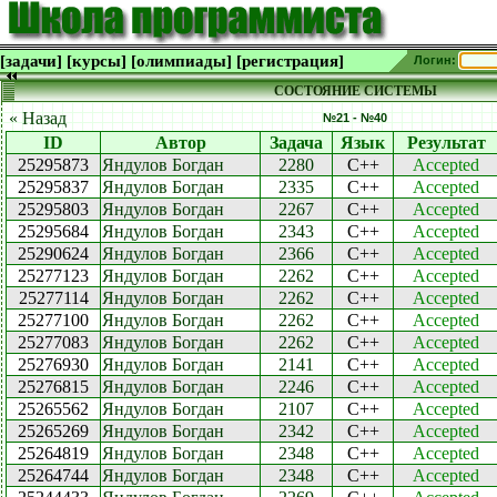
[задачи]
[курсы]
[олимпиады]
[регистрация]
Логин:
СОСТОЯНИЕ СИСТЕМЫ
« Назад
№21 - №40
ID
Автор
Задача
Язык
Результат
25295873
Яндулов Богдан
2280
C++
Accepted
25295837
Яндулов Богдан
2335
C++
Accepted
25295803
Яндулов Богдан
2267
C++
Accepted
25295684
Яндулов Богдан
2343
C++
Accepted
25290624
Яндулов Богдан
2366
C++
Accepted
25277123
Яндулов Богдан
2262
C++
Accepted
25277114
Яндулов Богдан
2262
C++
Accepted
25277100
Яндулов Богдан
2262
C++
Accepted
25277083
Яндулов Богдан
2262
C++
Accepted
25276930
Яндулов Богдан
2141
C++
Accepted
25276815
Яндулов Богдан
2246
C++
Accepted
25265562
Яндулов Богдан
2107
C++
Accepted
25265269
Яндулов Богдан
2342
C++
Accepted
25264819
Яндулов Богдан
2348
C++
Accepted
25264744
Яндулов Богдан
2348
C++
Accepted