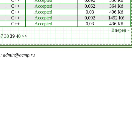
C++
Accepted
0,092
356 Кб
C++
Accepted
0,062
364 Кб
C++
Accepted
0,03
496 Кб
C++
Accepted
0,092
1492 Кб
C++
Accepted
0,03
436 Кб
Вперед »
37
38
39
40
>>
il: admin@acmp.ru