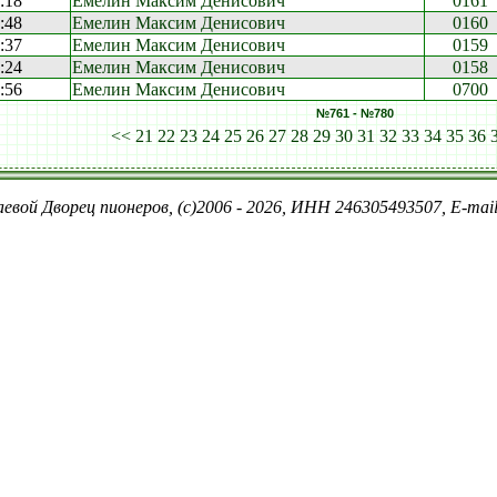
:18
Емелин Максим Денисович
0161
:48
Емелин Максим Денисович
0160
:37
Емелин Максим Денисович
0159
:24
Емелин Максим Денисович
0158
:56
Емелин Максим Денисович
0700
№761 - №780
<<
21
22
23
24
25
26
27
28
29
30
31
32
33
34
35
36
евой Дворец пионеров, (c)2006 - 2026, ИНН 246305493507, E-ma