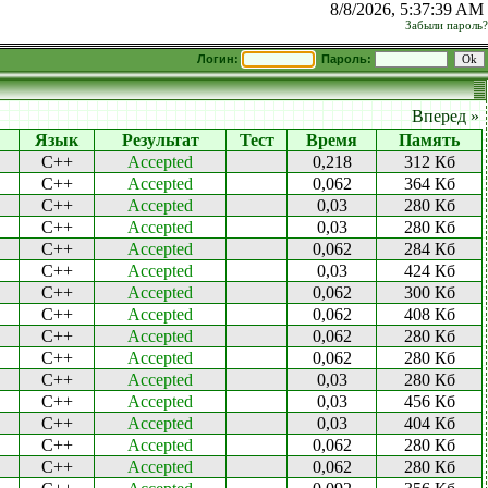
8/8/2026, 5:37:39 AM
Забыли пароль?
Логин:
Пароль:
Вперед »
Язык
Результат
Тест
Время
Память
C++
Accepted
0,218
312 Кб
C++
Accepted
0,062
364 Кб
C++
Accepted
0,03
280 Кб
C++
Accepted
0,03
280 Кб
C++
Accepted
0,062
284 Кб
C++
Accepted
0,03
424 Кб
C++
Accepted
0,062
300 Кб
C++
Accepted
0,062
408 Кб
C++
Accepted
0,062
280 Кб
C++
Accepted
0,062
280 Кб
C++
Accepted
0,03
280 Кб
C++
Accepted
0,03
456 Кб
C++
Accepted
0,03
404 Кб
C++
Accepted
0,062
280 Кб
C++
Accepted
0,062
280 Кб