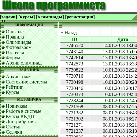
[задачи]
[курсы]
[олимпиады]
[регистрация]
ИНФОРМАЦИЯ
О школе
« Назад
Правила
ID
Дата
Олимпиады
7746520
14.01.2018 13:04
Фотоальбом
7743140
13.01.2018 15:05
Гостевая
Форум
7742614
13.01.2018 13:40
Архив олимпиад
7742573
13.01.2018 13:33
7730822
10.01.2018 22:22
ЗАДАЧНИК
7730716
10.01.2018 21:42
Архив задач
Состояние системы
7730498
10.01.2018 20:28
Рейтинг
7730446
10.01.2018 20:17
Курсы
7730373
10.01.2018 19:54
МЕТОДИЧКА
7728244
10.01.2018 12:45
Новичкам
7721568
08.01.2018 17:25
Работа в системе
7721382
08.01.2018 16:43
Курсы ККДП
7721302
08.01.2018 16:27
Дистрибутивы
7721271
08.01.2018 16:21
Статьи
7721237
08.01.2018 16:13
Ссылки