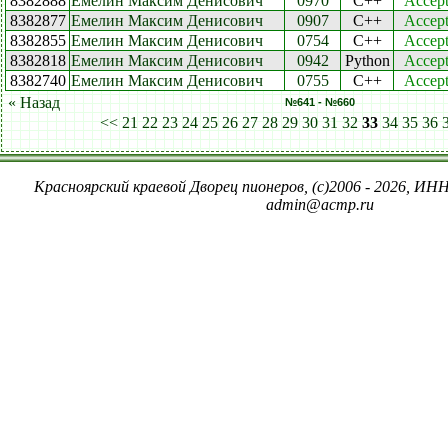
8382888
Емелин Максим Денисович
0970
C++
Accep
8382877
Емелин Максим Денисович
0907
C++
Accep
8382855
Емелин Максим Денисович
0754
C++
Accep
8382818
Емелин Максим Денисович
0942
Python
Accep
8382740
Емелин Максим Денисович
0755
C++
Accep
« Назад
№641 - №660
<<
21
22
23
24
25
26
27
28
29
30
31
32
33
34
35
36
Красноярский краевой Дворец пионеров, (c)2006 - 2026, ИНН
admin@acmp.ru