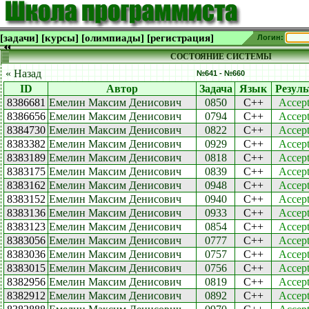
[задачи]
[курсы]
[олимпиады]
[регистрация]
Логин:
СОСТОЯНИЕ СИСТЕМЫ
« Назад
№641 - №660
ID
Автор
Задача
Язык
Резуль
8386681
Емелин Максим Денисович
0850
C++
Accep
8386656
Емелин Максим Денисович
0794
C++
Accep
8384730
Емелин Максим Денисович
0822
C++
Accep
8383382
Емелин Максим Денисович
0929
C++
Accep
8383189
Емелин Максим Денисович
0818
C++
Accep
8383175
Емелин Максим Денисович
0839
C++
Accep
8383162
Емелин Максим Денисович
0948
C++
Accep
8383152
Емелин Максим Денисович
0940
C++
Accep
8383136
Емелин Максим Денисович
0933
C++
Accep
8383123
Емелин Максим Денисович
0854
C++
Accep
8383056
Емелин Максим Денисович
0777
C++
Accep
8383036
Емелин Максим Денисович
0757
C++
Accep
8383015
Емелин Максим Денисович
0756
C++
Accep
8382956
Емелин Максим Денисович
0819
C++
Accep
8382912
Емелин Максим Денисович
0892
C++
Accep