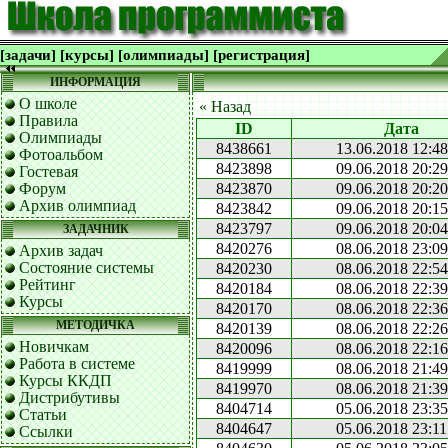
[задачи]
[курсы]
[олимпиады]
[регистрация]
ИНФОРМАЦИЯ
О школе
« Назад
Правила
ID
Дата
Олимпиады
8438661
13.06.2018 12:48
Фотоальбом
8423898
09.06.2018 20:29
Гостевая
Форум
8423870
09.06.2018 20:20
Архив олимпиад
8423842
09.06.2018 20:15
8423797
09.06.2018 20:04
ЗАДАЧНИК
8420276
08.06.2018 23:09
Архив задач
Состояние системы
8420230
08.06.2018 22:54
Рейтинг
8420184
08.06.2018 22:39
Курсы
8420170
08.06.2018 22:36
МЕТОДИЧКА
8420139
08.06.2018 22:26
Новичкам
8420096
08.06.2018 22:16
Работа в системе
8419999
08.06.2018 21:49
Курсы ККДП
8419970
08.06.2018 21:39
Дистрибутивы
8404714
05.06.2018 23:35
Статьи
8404647
05.06.2018 23:11
Ссылки