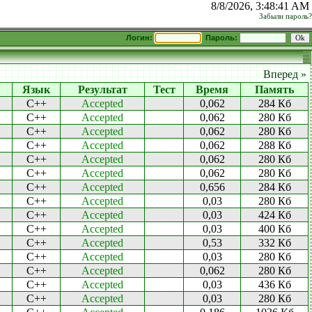
8/8/2026, 3:48:41 AM
Забыли пароль?
Логин:
Пароль:
Вперед »
Язык
Результат
Тест
Время
Память
C++
Accepted
0,062
284 Кб
C++
Accepted
0,062
280 Кб
C++
Accepted
0,062
280 Кб
C++
Accepted
0,062
288 Кб
C++
Accepted
0,062
280 Кб
C++
Accepted
0,062
280 Кб
C++
Accepted
0,656
284 Кб
C++
Accepted
0,03
280 Кб
C++
Accepted
0,03
424 Кб
C++
Accepted
0,03
400 Кб
C++
Accepted
0,53
332 Кб
C++
Accepted
0,03
280 Кб
C++
Accepted
0,062
280 Кб
C++
Accepted
0,03
436 Кб
C++
Accepted
0,03
280 Кб