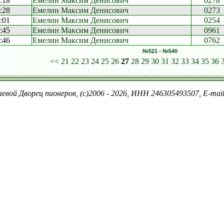
:18
Емелин Максим Денисович
0278
:28
Емелин Максим Денисович
0273
:01
Емелин Максим Денисович
0254
:45
Емелин Максим Денисович
0961
:46
Емелин Максим Денисович
0762
№521 - №540
<<
21
22
23
24
25
26
27
28
29
30
31
32
33
34
35
36
евой Дворец пионеров, (c)2006 - 2026, ИНН 246305493507, E-ma