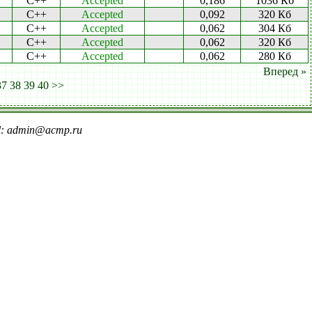
C++
Accepted
0,186
1036 Кб
C++
Accepted
0,092
320 Кб
C++
Accepted
0,062
304 Кб
C++
Accepted
0,062
320 Кб
C++
Accepted
0,062
280 Кб
Вперед »
37
38
39
40
>>
il: admin@acmp.ru