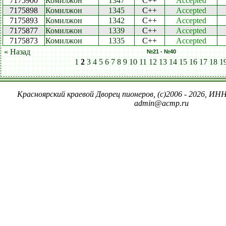
7175900
Комилжон
1347
C++
Accepted
7175898
Комилжон
1345
C++
Accepted
7175893
Комилжон
1342
C++
Accepted
7175877
Комилжон
1339
C++
Accepted
7175873
Комилжон
1335
C++
Accepted
« Назад
№21 - №40
1
2
3
4
5
6
7
8
9
10
11
12
13
14
15
16
17
18
1
Красноярский краевой Дворец пионеров, (c)2006 - 2026, ИНН
admin@acmp.ru