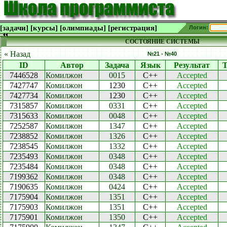
[задачи]
[курсы]
[олимпиады]
[регистрация]
Логин:
СОСТОЯНИЕ СИСТЕМЫ
« Назад
№21 - №40
ID
Автор
Задача
Язык
Результат
Т
7446528
Комилжон
0015
C++
Accepted
7427747
Комилжон
1230
C++
Accepted
7427734
Комилжон
1230
C++
Accepted
7315857
Комилжон
0331
C++
Accepted
7315633
Комилжон
0048
C++
Accepted
7252587
Комилжон
1347
C++
Accepted
7238852
Комилжон
1326
C++
Accepted
7238545
Комилжон
1332
C++
Accepted
7235493
Комилжон
0348
C++
Accepted
7235484
Комилжон
0348
C++
Accepted
7199362
Комилжон
0348
C++
Accepted
7190635
Комилжон
0424
C++
Accepted
7175904
Комилжон
1351
C++
Accepted
7175903
Комилжон
1351
C++
Accepted
7175901
Комилжон
1350
C++
Accepted