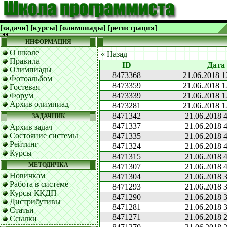
[задачи]
[курсы]
[олимпиады]
[регистрация]
ИНФОРМАЦИЯ
О школе
« Назад
Правила
ID
Дата
Олимпиады
8473368
21.06.2018 1
Фотоальбом
8473359
21.06.2018 1
Гостевая
Форум
8473339
21.06.2018 1
Архив олимпиад
8473281
21.06.2018 1
8471342
21.06.2018 4
ЗАДАЧНИК
8471337
21.06.2018 4
Архив задач
Состояние системы
8471335
21.06.2018 4
Рейтинг
8471324
21.06.2018 4
Курсы
8471315
21.06.2018 4
МЕТОДИЧКА
8471307
21.06.2018 4
Новичкам
8471304
21.06.2018 3
Работа в системе
8471293
21.06.2018 3
Курсы ККДП
8471290
21.06.2018 3
Дистрибутивы
8471281
21.06.2018 3
Статьи
8471271
21.06.2018 2
Ссылки