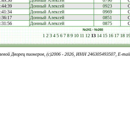
:49:36
Донный Алексей
0790
:44:39
Донный Алексей
0923
:41:34
Донный Алексей
0969
:36:17
Донный Алексей
0851
:31:56
Донный Алексей
0875
№241 - №260
1
2
3
4
5
6
7
8
9
10
11
12
13
14
15
16
17
18
1
евой Дворец пионеров, (c)2006 - 2026, ИНН 246305493507, E-ma