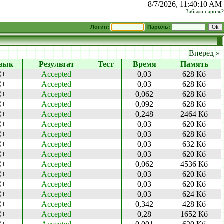
8/7/2026, 11:40:10 AM
Забыли пароль?
Логин:
Пароль:
Вперед »
зык
Результат
Тест
Время
Память
C++
Accepted
0,03
628 Кб
C++
Accepted
0,03
628 Кб
C++
Accepted
0,062
628 Кб
C++
Accepted
0,092
628 Кб
C++
Accepted
0,248
2464 Кб
C++
Accepted
0,03
620 Кб
C++
Accepted
0,03
628 Кб
C++
Accepted
0,03
632 Кб
C++
Accepted
0,03
620 Кб
C++
Accepted
0,062
4536 Кб
C++
Accepted
0,03
620 Кб
C++
Accepted
0,03
620 Кб
C++
Accepted
0,03
624 Кб
C++
Accepted
0,342
428 Кб
C++
Accepted
0,28
1652 Кб