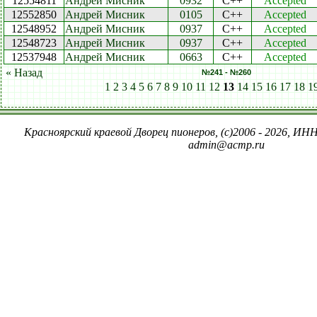
12554811
Андрей Мисник
0932
C++
Accepted
12552850
Андрей Мисник
0105
C++
Accepted
12548952
Андрей Мисник
0937
C++
Accepted
12548723
Андрей Мисник
0937
C++
Accepted
12537948
Андрей Мисник
0663
C++
Accepted
« Назад
№241 - №260
1
2
3
4
5
6
7
8
9
10
11
12
13
14
15
16
17
18
1
Красноярский краевой Дворец пионеров, (c)2006 - 2026, ИНН
admin@acmp.ru