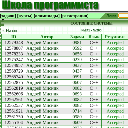
[задачи]
[курсы]
[олимпиады]
[регистрация]
Логин:
СОСТОЯНИЕ СИСТЕМЫ
« Назад
№241 - №260
ID
Автор
Задача
Язык
Результат
12579348
Андрей Мисник
0981
C++
Accepted
12578807
Андрей Мисник
0592
C++
Accepted
12578233
Андрей Мисник
0656
C++
Accepted
12575247
Андрей Мисник
0239
C++
Accepted
12574957
Андрей Мисник
0937
C++
Accepted
12568729
Андрей Мисник
0437
C++
Accepted
12565740
Андрей Мисник
0591
C++
Accepted
12562875
Андрей Мисник
0607
C++
Accepted
12562819
Андрей Мисник
0082
C++
Accepted
12562606
Андрей Мисник
0693
C++
Accepted
12562561
Андрей Мисник
0082
C++
Accepted
12562537
Андрей Мисник
0082
C++
Accepted
12561921
Андрей Мисник
0714
C++
Accepted
12561750
Андрей Мисник
0980
C++
Accepted
12555104
Андрей Мисник
0609
C++
Accepted