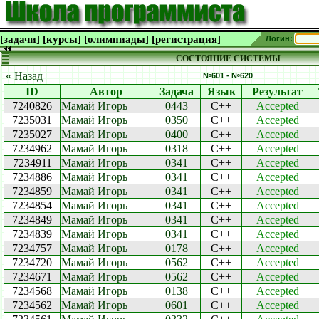
[задачи]
[курсы]
[олимпиады]
[регистрация]
Логин:
СОСТОЯНИЕ СИСТЕМЫ
« Назад
№601 - №620
ID
Автор
Задача
Язык
Результат
7240826
Мамай Игорь
0443
C++
Accepted
7235031
Мамай Игорь
0350
C++
Accepted
7235027
Мамай Игорь
0400
C++
Accepted
7234962
Мамай Игорь
0318
C++
Accepted
7234911
Мамай Игорь
0341
C++
Accepted
7234886
Мамай Игорь
0341
C++
Accepted
7234859
Мамай Игорь
0341
C++
Accepted
7234854
Мамай Игорь
0341
C++
Accepted
7234849
Мамай Игорь
0341
C++
Accepted
7234839
Мамай Игорь
0341
C++
Accepted
7234757
Мамай Игорь
0178
C++
Accepted
7234720
Мамай Игорь
0562
C++
Accepted
7234671
Мамай Игорь
0562
C++
Accepted
7234568
Мамай Игорь
0138
C++
Accepted
7234562
Мамай Игорь
0601
C++
Accepted