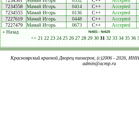
7234561
Мамай Игорь
0332
C++
Accepted
7234558
Мамай Игорь
0414
C++
Accepted
7234555
Мамай Игорь
0136
C++
Accepted
7227619
Мамай Игорь
0448
C++
Accepted
7227479
Мамай Игорь
0673
C++
Accepted
« Назад
№601 - №620
<<
21
22
23
24
25
26
27
28
29
30
31
32
33
34
35
36
Красноярский краевой Дворец пионеров, (c)2006 - 2026, ИНН
admin@acmp.ru