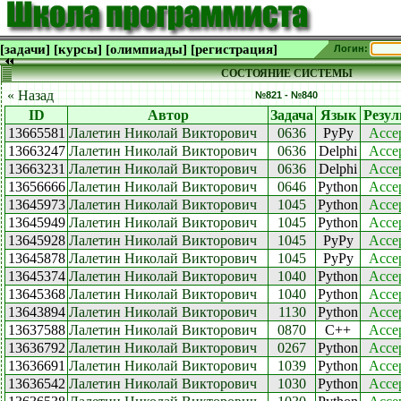
[задачи]
[курсы]
[олимпиады]
[регистрация]
Логин:
СОСТОЯНИЕ СИСТЕМЫ
« Назад
№821 - №840
ID
Автор
Задача
Язык
Резул
13665581
Лалетин Николай Викторович
0636
PyPy
Acce
13663247
Лалетин Николай Викторович
0636
Delphi
Acce
13663231
Лалетин Николай Викторович
0636
Delphi
Acce
13656666
Лалетин Николай Викторович
0646
Python
Acce
13645973
Лалетин Николай Викторович
1045
Python
Acce
13645949
Лалетин Николай Викторович
1045
Python
Acce
13645928
Лалетин Николай Викторович
1045
PyPy
Acce
13645878
Лалетин Николай Викторович
1045
PyPy
Acce
13645374
Лалетин Николай Викторович
1040
Python
Acce
13645368
Лалетин Николай Викторович
1040
Python
Acce
13643894
Лалетин Николай Викторович
1130
Python
Acce
13637588
Лалетин Николай Викторович
0870
C++
Acce
13636792
Лалетин Николай Викторович
0267
Python
Acce
13636691
Лалетин Николай Викторович
1039
Python
Acce
13636542
Лалетин Николай Викторович
1030
Python
Acce