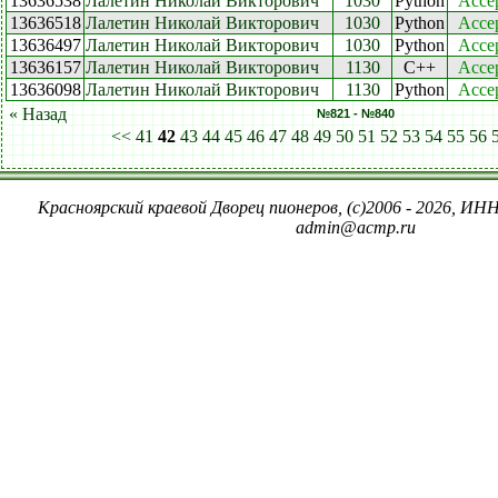
13636538
Лалетин Николай Викторович
1030
Python
Acce
13636518
Лалетин Николай Викторович
1030
Python
Acce
13636497
Лалетин Николай Викторович
1030
Python
Acce
13636157
Лалетин Николай Викторович
1130
C++
Acce
13636098
Лалетин Николай Викторович
1130
Python
Acce
« Назад
№821 - №840
<<
41
42
43
44
45
46
47
48
49
50
51
52
53
54
55
56
Красноярский краевой Дворец пионеров, (c)2006 - 2026, ИНН
admin@acmp.ru