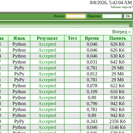
8/8/2026, 5:42:04 AM
Забыли пароль?
Логин:
Пароль:
Вперед »
ча
Язык
Результат
Тест
Время
Память
5
Python
Accepted
0,046
626 Кб
5
Python
Accepted
0,046
626 Кб
4
Python
Accepted
0,046
630 Кб
7
Python
Accepted
0,031
642 Кб
1
PyPy
Accepted
0,781
29 Мб
1
PyPy
Accepted
0,812
29 Мб
1
PyPy
Accepted
0,781
29 Мб
2
Python
Accepted
0,078
622 Кб
2
Python
Accepted
0,109
610 Кб
8
Python
Accepted
0,89
938 Кб
8
Python
Accepted
0,796
942 Кб
8
Python
Accepted
0,781
962 Кб
8
Python
Accepted
0,89
942 Кб
8
PyPy
Accepted
0,343
2356 Кб
2
Python
Accepted
0,046
1146 Кб