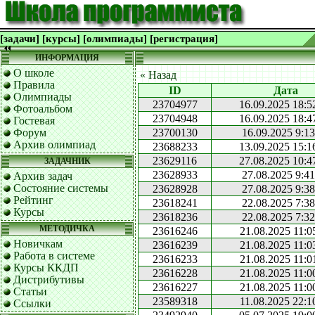
[задачи]
[курсы]
[олимпиады]
[регистрация]
ИНФОРМАЦИЯ
О школе
« Назад
Правила
ID
Дата
Олимпиады
23704977
16.09.2025 18:5
Фотоальбом
23704948
16.09.2025 18:4
Гостевая
Форум
23700130
16.09.2025 9:13
Архив олимпиад
23688233
13.09.2025 15:1
23629116
27.08.2025 10:4
ЗАДАЧНИК
23628933
27.08.2025 9:41
Архив задач
Состояние системы
23628928
27.08.2025 9:38
Рейтинг
23618241
22.08.2025 7:38
Курсы
23618236
22.08.2025 7:32
МЕТОДИЧКА
23616246
21.08.2025 11:0
Новичкам
23616239
21.08.2025 11:0
Работа в системе
23616233
21.08.2025 11:0
Курсы ККДП
23616228
21.08.2025 11:0
Дистрибутивы
23616227
21.08.2025 11:0
Статьи
23589318
11.08.2025 22:1
Ссылки