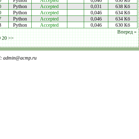
0
Python
Accepted
0,046
630 Кб
0
Python
Accepted
0,031
638 Кб
0
Python
Accepted
0,046
634 Кб
7
Python
Accepted
0,046
634 Кб
3
Python
Accepted
0,046
630 Кб
Вперед »
9
20
>>
il: admin@acmp.ru