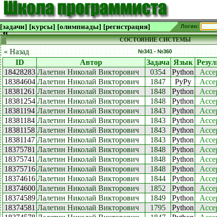
[задачи]
[курсы]
[олимпиады]
[регистрация]
Логин:
СОСТОЯНИЕ СИСТЕМЫ
« Назад
№341 - №360
ID
Автор
Задача
Язык
Резул
18428283
Лалетин Николай Викторович
0354
Python
Acce
18384604
Лалетин Николай Викторович
1847
PyPy
Acce
18381261
Лалетин Николай Викторович
1848
Python
Acce
18381254
Лалетин Николай Викторович
1848
Python
Acce
18381194
Лалетин Николай Викторович
1843
Python
Acce
18381184
Лалетин Николай Викторович
1843
Python
Acce
18381158
Лалетин Николай Викторович
1843
Python
Acce
18381147
Лалетин Николай Викторович
1843
Python
Acce
18375781
Лалетин Николай Викторович
1848
Python
Acce
18375741
Лалетин Николай Викторович
1848
Python
Acce
18375716
Лалетин Николай Викторович
1848
Python
Acce
18374616
Лалетин Николай Викторович
1844
Python
Acce
18374600
Лалетин Николай Викторович
1852
Python
Acce
18374589
Лалетин Николай Викторович
1849
Python
Acce
18374581
Лалетин Николай Викторович
1795
Python
Acce