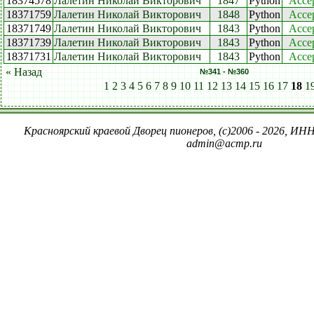
18374578
Лалетин Николай Викторович
1847
Python
Acce
18371759
Лалетин Николай Викторович
1848
Python
Acce
18371749
Лалетин Николай Викторович
1843
Python
Acce
18371739
Лалетин Николай Викторович
1843
Python
Acce
18371731
Лалетин Николай Викторович
1843
Python
Acce
« Назад
№341 - №360
1
2
3
4
5
6
7
8
9
10
11
12
13
14
15
16
17
18
1
Красноярский краевой Дворец пионеров, (c)2006 - 2026, ИНН
admin@acmp.ru