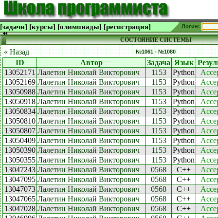
[задачи]
[курсы]
[олимпиады]
[регистрация]
Логин:
СОСТОЯНИЕ СИСТЕМЫ
« Назад
№1061 - №1080
ID
Автор
Задача
Язык
Резул
13052171
Лалетин Николай Викторович
1153
Python
Acce
13052169
Лалетин Николай Викторович
1153
Python
Acce
13050988
Лалетин Николай Викторович
1153
Python
Acce
13050918
Лалетин Николай Викторович
1153
Python
Acce
13050834
Лалетин Николай Викторович
1153
Python
Acce
13050810
Лалетин Николай Викторович
1153
Python
Acce
13050807
Лалетин Николай Викторович
1153
Python
Acce
13050409
Лалетин Николай Викторович
1153
Python
Acce
13050390
Лалетин Николай Викторович
1153
Python
Acce
13050355
Лалетин Николай Викторович
1153
Python
Acce
13047243
Лалетин Николай Викторович
0568
C++
Acce
13047095
Лалетин Николай Викторович
0568
C++
Acce
13047073
Лалетин Николай Викторович
0568
C++
Acce
13047065
Лалетин Николай Викторович
0568
C++
Acce
13047028
Лалетин Николай Викторович
0568
C++
Acce