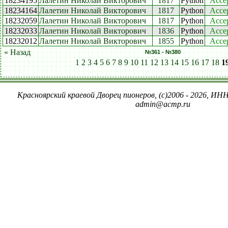
18234195
Лалетин Николай Викторович
1817
Python
Acce
18234164
Лалетин Николай Викторович
1817
Python
Acce
18232059
Лалетин Николай Викторович
1817
Python
Acce
18232033
Лалетин Николай Викторович
1836
Python
Acce
18232012
Лалетин Николай Викторович
1855
Python
Acce
« Назад
№361 - №380
1
2
3
4
5
6
7
8
9
10
11
12
13
14
15
16
17
18
1
Красноярский краевой Дворец пионеров, (c)2006 - 2026, ИНН
admin@acmp.ru