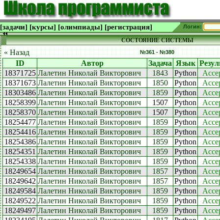
[задачи]
[курсы]
[олимпиады]
[регистрация]
Логин:
СОСТОЯНИЕ СИСТЕМЫ
« Назад
№361 - №380
ID
Автор
Задача
Язык
Резул
18371725
Лалетин Николай Викторович
1843
Python
Acce
18371673
Лалетин Николай Викторович
1850
Python
Acce
18303486
Лалетин Николай Викторович
1859
Python
Acce
18258399
Лалетин Николай Викторович
1507
Python
Acce
18258370
Лалетин Николай Викторович
1507
Python
Acce
18254477
Лалетин Николай Викторович
1859
Python
Acce
18254416
Лалетин Николай Викторович
1859
Python
Acce
18254386
Лалетин Николай Викторович
1859
Python
Acce
18254351
Лалетин Николай Викторович
1859
Python
Acce
18254338
Лалетин Николай Викторович
1859
Python
Acce
18249654
Лалетин Николай Викторович
1857
Python
Acce
18249642
Лалетин Николай Викторович
1857
Python
Acce
18249584
Лалетин Николай Викторович
1859
Python
Acce
18249522
Лалетин Николай Викторович
1859
Python
Acce
18249497
Лалетин Николай Викторович
1859
Python
Acce