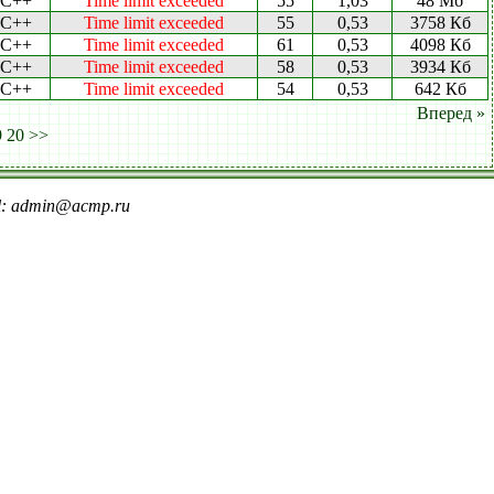
C++
Time limit exceeded
55
1,03
48 Мб
C++
Time limit exceeded
55
0,53
3758 Кб
C++
Time limit exceeded
61
0,53
4098 Кб
C++
Time limit exceeded
58
0,53
3934 Кб
C++
Time limit exceeded
54
0,53
642 Кб
Вперед »
9
20
>>
il: admin@acmp.ru