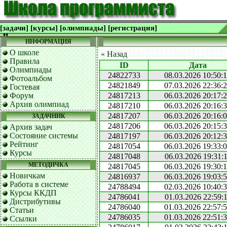
[задачи]
[курсы]
[олимпиады]
[регистрация]
ИНФОРМАЦИЯ
О школе
« Назад
Правила
ID
Дата
Олимпиады
24822733
08.03.2026 10:50:
Фотоальбом
24821849
07.03.2026 22:36:
Гостевая
Форум
24817213
06.03.2026 20:17:
Архив олимпиад
24817210
06.03.2026 20:16:
24817207
06.03.2026 20:16:
ЗАДАЧНИК
24817206
06.03.2026 20:15:
Архив задач
Состояние системы
24817197
06.03.2026 20:12:
Рейтинг
24817054
06.03.2026 19:33:
Курсы
24817048
06.03.2026 19:31:
МЕТОДИЧКА
24817045
06.03.2026 19:30:
Новичкам
24816937
06.03.2026 19:03:
Работа в системе
24788494
02.03.2026 10:40:
Курсы ККДП
24786041
01.03.2026 22:59:
Дистрибутивы
24786040
01.03.2026 22:57:
Статьи
24786035
01.03.2026 22:51:
Ссылки