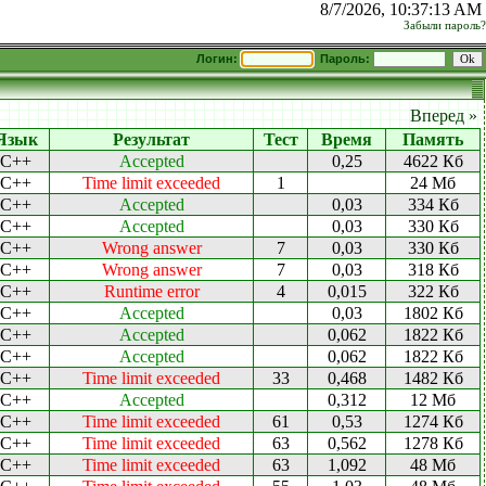
8/7/2026, 10:37:13 AM
Забыли пароль?
Логин:
Пароль:
Вперед »
Язык
Результат
Тест
Время
Память
C++
Accepted
0,25
4622 Кб
C++
Time limit exceeded
1
24 Мб
C++
Accepted
0,03
334 Кб
C++
Accepted
0,03
330 Кб
C++
Wrong answer
7
0,03
330 Кб
C++
Wrong answer
7
0,03
318 Кб
C++
Runtime error
4
0,015
322 Кб
C++
Accepted
0,03
1802 Кб
C++
Accepted
0,062
1822 Кб
C++
Accepted
0,062
1822 Кб
C++
Time limit exceeded
33
0,468
1482 Кб
C++
Accepted
0,312
12 Мб
C++
Time limit exceeded
61
0,53
1274 Кб
C++
Time limit exceeded
63
0,562
1278 Кб
C++
Time limit exceeded
63
1,092
48 Мб