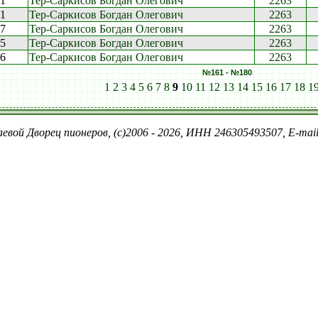
11
Тер-Саркисов Богдан Олегович
2263
01
Тер-Саркисов Богдан Олегович
2263
07
Тер-Саркисов Богдан Олегович
2263
55
Тер-Саркисов Богдан Олегович
2263
56
Тер-Саркисов Богдан Олегович
2263
№161 - №180
1
2
3
4
5
6
7
8
9
10
11
12
13
14
15
16
17
18
1
евой Дворец пионеров, (c)2006 - 2026, ИНН 246305493507, E-ma