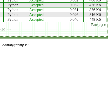
Python
Accepted
0,062
468 Кб
Python
Accepted
0,062
436 Кб
Python
Accepted
0,031
836 Кб
Python
Accepted
0,046
816 Кб
Python
Accepted
0,046
448 Кб
Вперед »
9
20
>>
il: admin@acmp.ru