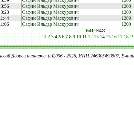
15:39
Сафин Ильдар Маскурович
1200
13:56
Сафин Ильдар Маскурович
1200
13:23
Сафин Ильдар Маскурович
1200
11:44
Сафин Ильдар Маскурович
1200
11:06
Сафин Ильдар Маскурович
1200
№81 - №100
1
2
3
4
5
6
7
8
9
10
11
12
13
14
15
16
17
18
1
евой Дворец пионеров, (c)2006 - 2026, ИНН 246305493507, E-ma