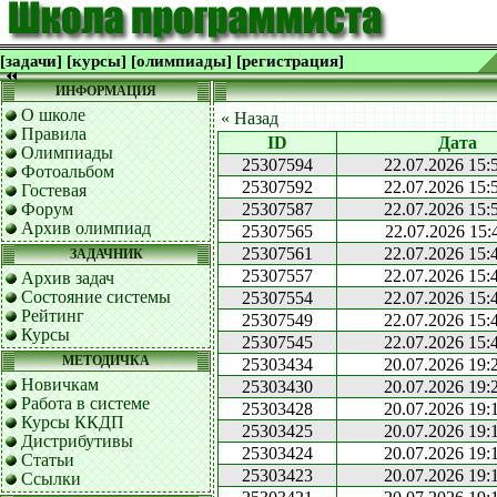
[задачи]
[курсы]
[олимпиады]
[регистрация]
ИНФОРМАЦИЯ
О школе
« Назад
Правила
ID
Дата
Олимпиады
25307594
22.07.2026 15:
Фотоальбом
25307592
22.07.2026 15:
Гостевая
Форум
25307587
22.07.2026 15:
Архив олимпиад
25307565
22.07.2026 15:
25307561
22.07.2026 15:
ЗАДАЧНИК
25307557
22.07.2026 15:
Архив задач
Состояние системы
25307554
22.07.2026 15:
Рейтинг
25307549
22.07.2026 15:
Курсы
25307545
22.07.2026 15:
МЕТОДИЧКА
25303434
20.07.2026 19:
Новичкам
25303430
20.07.2026 19:
Работа в системе
25303428
20.07.2026 19:
Курсы ККДП
25303425
20.07.2026 19:
Дистрибутивы
25303424
20.07.2026 19:
Статьи
25303423
20.07.2026 19:
Ссылки