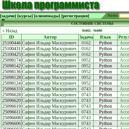
[задачи]
[курсы]
[олимпиады]
[регистрация]
Логин:
СОСТОЯНИЕ СИСТЕМЫ
« Назад
№661 - №680
ID
Автор
Задача
Язык
Резу
25100446
Сафин Ильдар Маскурович
0162
Python
Acce
25100431
Сафин Ильдар Маскурович
0162
Python
Acce
25100425
Сафин Ильдар Маскурович
0162
Python
Acce
25098174
Сафин Ильдар Маскурович
0952
Python
Acce
25098142
Сафин Ильдар Маскурович
0952
Python
Acce
25098136
Сафин Ильдар Маскурович
0952
Python
Acce
25098128
Сафин Ильдар Маскурович
0952
Python
Acce
25098124
Сафин Ильдар Маскурович
0952
Python
Acce
25096633
Сафин Ильдар Маскурович
0743
Python
Acce
25096628
Сафин Ильдар Маскурович
0743
Python
Acce
25096620
Сафин Ильдар Маскурович
0743
Python
Acce
25096619
Сафин Ильдар Маскурович
0743
Python
Acce
25096611
Сафин Ильдар Маскурович
0743
Python
Acce
25096608
Сафин Ильдар Маскурович
0743
Python
Acce
25096606
Сафин Ильдар Маскурович
0743
Python
Acce