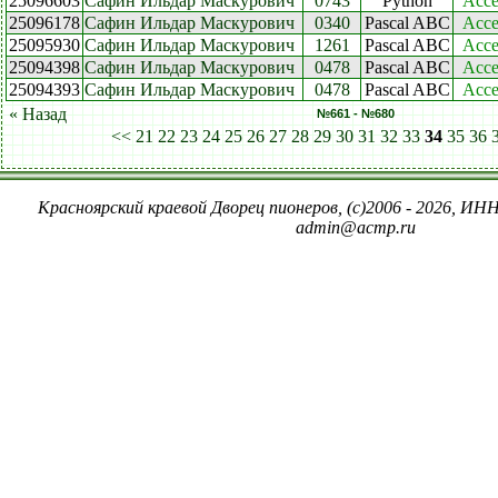
25096603
Сафин Ильдар Маскурович
0743
Python
Acce
25096178
Сафин Ильдар Маскурович
0340
Pascal ABC
Acce
25095930
Сафин Ильдар Маскурович
1261
Pascal ABC
Acce
25094398
Сафин Ильдар Маскурович
0478
Pascal ABC
Acce
25094393
Сафин Ильдар Маскурович
0478
Pascal ABC
Acce
« Назад
№661 - №680
<<
21
22
23
24
25
26
27
28
29
30
31
32
33
34
35
36
Красноярский краевой Дворец пионеров, (c)2006 - 2026, ИНН
admin@acmp.ru