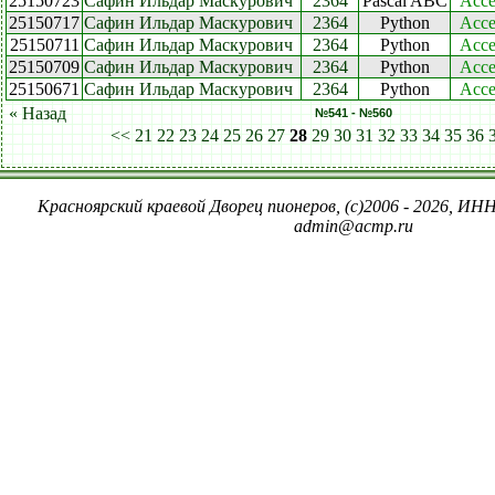
25150723
Сафин Ильдар Маскурович
2364
Pascal ABC
Acce
25150717
Сафин Ильдар Маскурович
2364
Python
Acce
25150711
Сафин Ильдар Маскурович
2364
Python
Acce
25150709
Сафин Ильдар Маскурович
2364
Python
Acce
25150671
Сафин Ильдар Маскурович
2364
Python
Acce
« Назад
№541 - №560
<<
21
22
23
24
25
26
27
28
29
30
31
32
33
34
35
36
Красноярский краевой Дворец пионеров, (c)2006 - 2026, ИНН
admin@acmp.ru