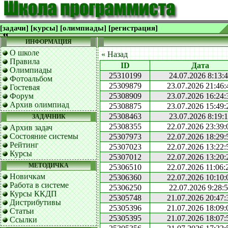
[задачи]
[курсы]
[олимпиады]
[регистрация]
ИНФОРМАЦИЯ
О школе
« Назад
Правила
ID
Дата
Олимпиады
25310199
24.07.2026 8:13:
Фотоальбом
25309879
23.07.2026 21:46:
Гостевая
Форум
25308909
23.07.2026 16:24:
Архив олимпиад
25308875
23.07.2026 15:49:
25308463
23.07.2026 8:19:
ЗАДАЧНИК
25308355
22.07.2026 23:39:
Архив задач
Состояние системы
25307973
22.07.2026 18:29:
Рейтинг
25307023
22.07.2026 13:22:
Курсы
25307012
22.07.2026 13:20:
МЕТОДИЧКА
25306510
22.07.2026 11:06:
Новичкам
25306360
22.07.2026 10:10:
Работа в системе
25306250
22.07.2026 9:28:
Курсы ККДП
25305748
21.07.2026 20:47:
Дистрибутивы
25305396
21.07.2026 18:09:
Статьи
25305395
21.07.2026 18:07:
Ссылки