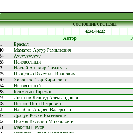
СОСТОЯНИЕ СИСТЕМЫ
№101 - №120
Автор
З
41
Ерасыл
40
Маматов Артур Рамильевич
34
Ауууууууууу
28
Неизвестный
13
Исатай Альтаир Саматулы
05
Проценко Вячеслав Иванович
50
Хорошев Егор Кириллович
54
Неизвестный
28
Кенжехан Торежан
23
Лобанов Леонид Александрович
08
Петров Петр Петрович
53
Нагибин Андрей Валерьевич
37
Драгун Роман Евгеньевич
02
Исаков Василий Михайлович
51
Максим Немов