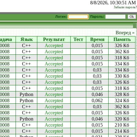
8/8/2026, 10:30:51 AM
Забыли пароль?
Логин:
Пароль:
Вперед »
адача
Язык
Результат
Тест
Время
Память
0008
C++
Accepted
0,015
326 Кб
0008
C++
Accepted
0,015
362 Кб
0008
C++
Accepted
0,015
318 Кб
0008
C++
Accepted
0,015
334 Кб
0008
C++
Accepted
0,03
334 Кб
0008
C++
Accepted
0,03
330 Кб
0008
C++
Accepted
0,03
326 Кб
0008
C++
Accepted
0,015
318 Кб
0008
Python
Accepted
0,046
328 Кб
0008
Python
Accepted
0,062
324 Кб
0008
C++
Accepted
0,03
362 Кб
0008
C++
Accepted
0,015
326 Кб
0008
Python
Accepted
0,046
320 Кб
0008
C++
Accepted
0,015
210 Кб
0008
C++
Accepted
0,015
214 Кб