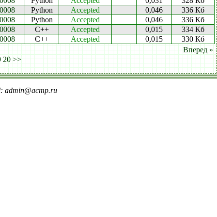
0008
Python
Accepted
0,031
328 Кб
0008
Python
Accepted
0,046
336 Кб
0008
Python
Accepted
0,046
336 Кб
0008
C++
Accepted
0,015
334 Кб
0008
C++
Accepted
0,015
330 Кб
Вперед »
9
20
>>
il: admin@acmp.ru