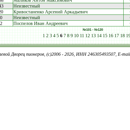
58
Маликов Антон Максимович
43
Неизвестный
20
Кривостаненко Арсений Аркадьевич
10
Неизвестный
42
Поспелов Иван Андреевич
№101 - №120
1
2
3
4
5
6
7
8
9
10
11
12
13
14
15
16
17
18
1
евой Дворец пионеров, (c)2006 - 2026, ИНН 246305493507, E-ma