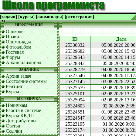
[задачи]
[курсы]
[олимпиады]
[регистрация]
ИНФОРМАЦИЯ
О школе
Правила
ID
Дата
Олимпиады
25330332
05.08.2026 20:06
Фотоальбом
25329682
05.08.2026 15:42
Гостевая
Форум
25329543
05.08.2026 14:15
Архив олимпиад
25328842
05.08.2026 8:44:
25328279
04.08.2026 18:56
ЗАДАЧНИК
25327546
04.08.2026 11:17
Архив задач
Состояние системы
25327145
03.08.2026 22:52
Рейтинг
25325579
02.08.2026 18:39
Курсы
25325101
02.08.2026 13:22
МЕТОДИЧКА
25325094
02.08.2026 13:16
Новичкам
25324603
02.08.2026 2:38:
Работа в системе
25324551
01.08.2026 23:45
Курсы ККДП
25324547
01.08.2026 23:40
Дистрибутивы
25323195
01.08.2026 9:00:
Статьи
25323174
01.08.2026 8:33:
Ссылки