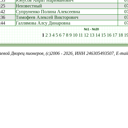
:53
Юнусов Айрат Нариманович
0
:25
Неизвестный
0
:42
Супруненко Полина Алексеевна
0
:36
Тимофеев Алексей Викторович
0
:44
Галлямова Алсу Динаровна
0
№1 - №20
1
2
3
4
5
6
7
8
9
10
11
12
13
14
15
16
17
18
1
евой Дворец пионеров, (c)2006 - 2026, ИНН 246305493507, E-ma