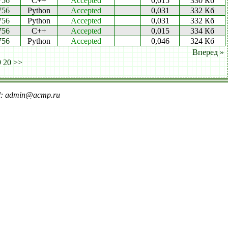
756
C++
Accepted
0,015
330 Кб
756
Python
Accepted
0,031
332 Кб
756
Python
Accepted
0,031
332 Кб
756
C++
Accepted
0,015
334 Кб
756
Python
Accepted
0,046
324 Кб
Вперед »
9
20
>>
il: admin@acmp.ru