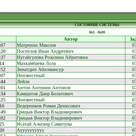
СОСТОЯНИЕ СИСТЕМЫ
№1 - №20
Автор
За
:07
Матренин Максим
0
:20
Поспелов Иван Андреевич
0
:37
Нугайгулова Розалина Айратовна
0
14
Махкамбаева Лола
0
:52
Зинатдин Абилмансур
0
:07
Неизвестный
0
:44
Лейла
0
:01
Антон Антонин Антонов
0
:34
Камшатов Даир Болатович
0
:25
Неизвестный
0
16
Ведерников Роман Денисович
0
:49
Грицыв Виктор Владимирович
0
:02
Грицыв Виктор Владимирович
0
25
Исатай Альтаир Саматулы
0
20
Ауууууууууу
0