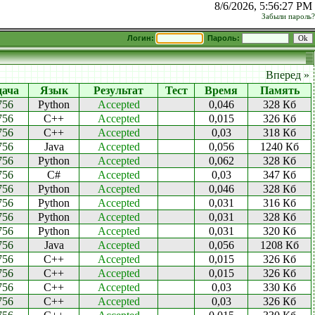
8/6/2026, 5:56:27 PM
Забыли пароль?
Логин:
Пароль:
Вперед »
дача
Язык
Результат
Тест
Время
Память
756
Python
Accepted
0,046
328 Кб
756
C++
Accepted
0,015
326 Кб
756
C++
Accepted
0,03
318 Кб
756
Java
Accepted
0,056
1240 Кб
756
Python
Accepted
0,062
328 Кб
756
C#
Accepted
0,03
347 Кб
756
Python
Accepted
0,046
328 Кб
756
Python
Accepted
0,031
316 Кб
756
Python
Accepted
0,031
328 Кб
756
Python
Accepted
0,031
320 Кб
756
Java
Accepted
0,056
1208 Кб
756
C++
Accepted
0,015
326 Кб
756
C++
Accepted
0,015
326 Кб
756
C++
Accepted
0,03
330 Кб
756
C++
Accepted
0,03
326 Кб