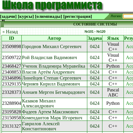
[задачи]
[курсы]
[олимпиады]
[регистрация]
Логин:
СОСТОЯНИЕ СИСТЕМЫ
« Назад
№101 - №120
ID
Автор
Задача
Язык
Рез
Visual
23509898
Городнов Михаил Сергеевич
0424
Acc
C++
Visual
23509722
Рой Владислав Вадимович
0424
Acc
C++
23468427
Ученик Владимира Муравейка
0424
Python
Acc
23408853
Власов Артём Андреевич
0424
C++
Acc
23346896
Линейцев Степан Сергеевич
0424
C++
Acc
23329135
Черняев Кирилл Вадимович
0424
C++
Acc
Pascal
23328373
Аннаев Мерген Бегмырадович
0424
Acc
ABC
Казаков Михаил
23288904
0424
Python
Acc
Александрович
23195828
Фадеев Артем Максимович
0424
C++
Acc
23150958
Комендантов Марк Игоревич
0424
C++
Acc
Гаврилов Алексей
23131327
0424
C++
Acc
Константинович