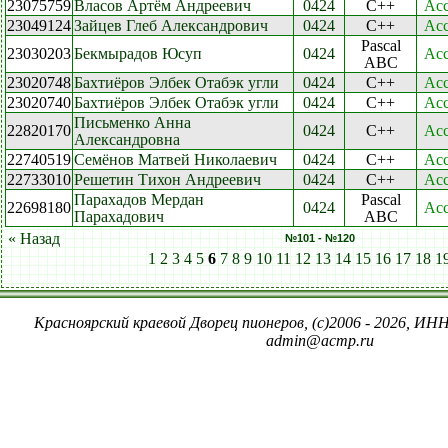
23075759
Власов Артём Андреевич
0424
C++
Acc
23049124
Зайцев Глеб Александрович
0424
C++
Acc
Pascal
23030203
Бекмырадов Юсуп
0424
Acc
ABC
23020748
Бахтиёров Элбек Отабэк угли
0424
C++
Acc
23020740
Бахтиёров Элбек Отабэк угли
0424
C++
Acc
Письменко Анна
22820170
0424
C++
Acc
Александровна
22740519
Семёнов Матвей Николаевич
0424
C++
Acc
22733010
Решетин Тихон Андреевич
0424
C++
Acc
Парахадов Мердан
Pascal
22698180
0424
Acc
Парахадович
ABC
« Назад
№101 - №120
1
2
3
4
5
6
7
8
9
10
11
12
13
14
15
16
17
18
1
Красноярский краевой Дворец пионеров, (c)2006 - 2026, ИНН
admin@acmp.ru