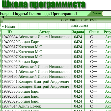
[задачи]
[курсы]
[олимпиады]
[регистрация]
Логин:
СОСТОЯНИЕ СИСТЕМЫ
« Назад
№201 - №220
ID
Автор
Задача
Язык
Рез
19409334
Абельский Игнат Николаевич
0424
C++
Acc
19409320
Богдан Барс
0424
C++
Acc
19409317
Костенко М С
0424
C++
Acc
19409314
Костенко М С
0424
C++
Acc
19409307
Костенко М С
0424
C++
Acc
19409295
Богдан Барс
0424
C++
Acc
19409257
Абельский Игнат Николаевич
0424
C++
Acc
19409241
Абельский Игнат Николаевич
0424
C++
Acc
19409195
Абельский Игнат Николаевич
0424
C++
Acc
19397541
Козырев Дмитрий Андреевич
0424
C++
Acc
19397523
Козырев Дмитрий Андреевич
0424
C++
Acc
19392330
Богдан Барс
0424
C++
Acc
19392051
Богдан Барс
0424
C++
Acc
19392029
Богдан Барс
0424
C++
Acc
19374514
Адиль Ермек
0424
C++
Acc