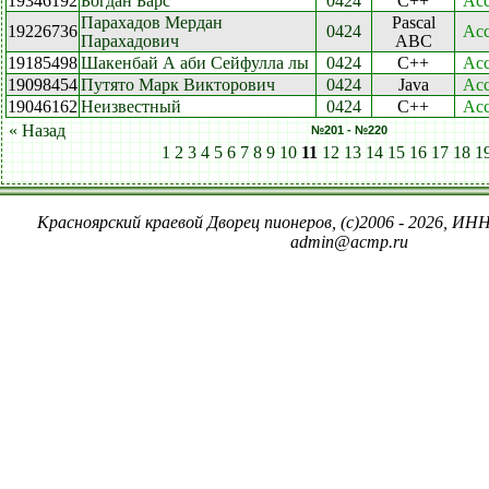
19346192
Богдан Барс
0424
C++
Acc
Парахадов Мердан
Pascal
19226736
0424
Acc
Парахадович
ABC
19185498
Шакенбай А аби Сейфулла лы
0424
C++
Acc
19098454
Путято Марк Викторович
0424
Java
Acc
19046162
Неизвестный
0424
C++
Acc
« Назад
№201 - №220
1
2
3
4
5
6
7
8
9
10
11
12
13
14
15
16
17
18
1
Красноярский краевой Дворец пионеров, (c)2006 - 2026, ИНН
admin@acmp.ru