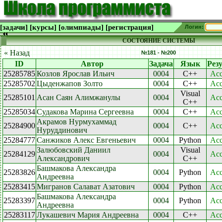
[задачи]
[курсы]
[олимпиады]
[регистрация]
Логин:
СОСТОЯНИЕ СИСТЕМЫ
« Назад
№181 - №200
ID
Автор
Задача
Язык
Рез
25285785
Козлов Ярослав Ильич
0004
C++
Acc
25285702
Цыденжапов Золто
0004
C++
Acc
Visual
25285101
Асан Саян Алимжанулы
0004
Acc
C++
25285034
Судакова Марина Сергеевна
0004
C++
Acc
Акрамов Нурмухаммад
25284900
0004
C++
Acc
Нуруддинович
25284777
Санжиков Алекс Евгеньевич
0004
Python
Acc
Залюбовский Даниил
Visual
25284129
0004
Acc
Александрович
C++
Башмакова Александра
25283826
0004
Python
Acc
Андреевна
25283415
Мигранов Салават Азатович
0004
Python
Acc
Башмакова Александра
25283397
0004
Python
Acc
Андреевна
25283117
Лукашевич Мария Андреевна
0004
C++
Acc