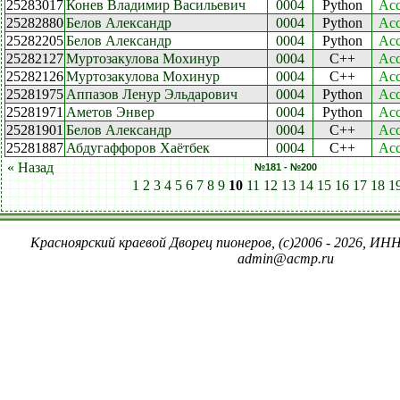
25283017
Конев Владимир Васильевич
0004
Python
Acc
25282880
Белов Александр
0004
Python
Acc
25282205
Белов Александр
0004
Python
Acc
25282127
Муртозакулова Мохинур
0004
C++
Acc
25282126
Муртозакулова Мохинур
0004
C++
Acc
25281975
Аппазов Ленур Эльдарович
0004
Python
Acc
25281971
Аметов Энвер
0004
Python
Acc
25281901
Белов Александр
0004
C++
Acc
25281887
Абдугаффоров Хаётбек
0004
C++
Acc
« Назад
№181 - №200
1
2
3
4
5
6
7
8
9
10
11
12
13
14
15
16
17
18
1
Красноярский краевой Дворец пионеров, (c)2006 - 2026, ИНН
admin@acmp.ru