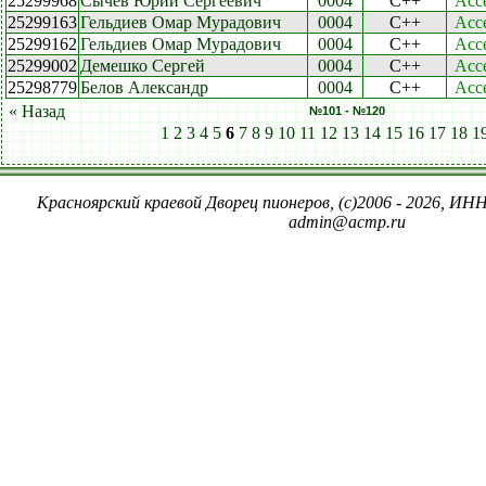
25299968
Сычев Юрий Сергеевич
0004
C++
Acc
25299163
Гельдиев Омар Мурадович
0004
C++
Acc
25299162
Гельдиев Омар Мурадович
0004
C++
Acc
25299002
Демешко Сергей
0004
C++
Acc
25298779
Белов Александр
0004
C++
Acc
« Назад
№101 - №120
1
2
3
4
5
6
7
8
9
10
11
12
13
14
15
16
17
18
1
Красноярский краевой Дворец пионеров, (c)2006 - 2026, ИНН
admin@acmp.ru