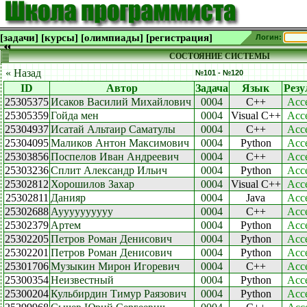
[задачи]
[курсы]
[олимпиады]
[регистрация]
Логин:
СОСТОЯНИЕ СИСТЕМЫ
« Назад
№101 - №120
ID
Автор
Задача
Язык
Резу
25305375
Исаков Василий Михайлович
0004
C++
Acc
25305359
Гойда мен
0004
Visual C++
Acc
25304937
Исатай Альтаир Саматулы
0004
C++
Acc
25304095
Маликов Антон Максимович
0004
Python
Acc
25303856
Поспелов Иван Андреевич
0004
C++
Acc
25303236
Сплит Александр Ильич
0004
Python
Acc
25302812
Хорошилов Захар
0004
Visual C++
Acc
25302811
Данияр
0004
Java
Acc
25302688
Ауууууууууу
0004
C++
Acc
25302379
Артем
0004
Python
Acc
25302205
Петров Роман Денисович
0004
Python
Acc
25302201
Петров Роман Денисович
0004
Python
Acc
25301706
Музыкин Мирон Игоревич
0004
C++
Acc
25300354
Неизвестный
0004
Python
Acc
25300204
Кульбирдин Тимур Раязович
0004
Python
Acc