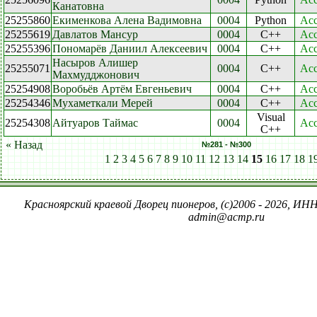
Канатовна
25255860
Екименкова Алена Вадимовна
0004
Python
Acc
25255619
Давлатов Мансур
0004
C++
Acc
25255396
Пономарёв Даниил Алексеевич
0004
C++
Acc
Насыров Алишер
25255071
0004
C++
Acc
Махмудджонович
25254908
Воробьёв Артём Евгеньевич
0004
C++
Acc
25254346
Мухаметкали Мерей
0004
C++
Acc
Visual
25254308
Айтуаров Таймас
0004
Acc
C++
« Назад
№281 - №300
1
2
3
4
5
6
7
8
9
10
11
12
13
14
15
16
17
18
1
Красноярский краевой Дворец пионеров, (c)2006 - 2026, ИНН
admin@acmp.ru