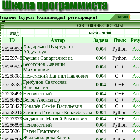
[задачи]
[курсы]
[олимпиады]
[регистрация]
Логин:
СОСТОЯНИЕ СИСТЕМЫ
« Назад
№281 - №300
ID
Автор
Задача
Язык
Рез
Хадыржан Шукриддин
25259832
0004
Python
Acc
Абдуханулы
25259748
Раушан Сапаргалиевна
0004
Python
Acc
Бесогонов Савелий
25259542
0004
C++
Acc
Михайлович
25258981
Пежемский Даниил Павлович
0004
C++
Acc
Грибунов Святослав
25258587
0004
C++
Acc
Валерьевич
25258496
Неизвестный
0004
C++
Acc
25258452
Белов Александр
0004
C++
Acc
25258427
Ковалёв Семён Васильевич
0004
C++
Acc
25258216
Зайниев Искандар Кенжебек лы
0004
Python
Acc
25257979
Федяинов Матвей Романович
0004
C++
Acc
25256895
Неизвестный
0004
Python
Acc
25256261
Евген Гемотаген
0004
C++
Acc
Жылкайдарова Зарина
25256096
0004
Python
Acc