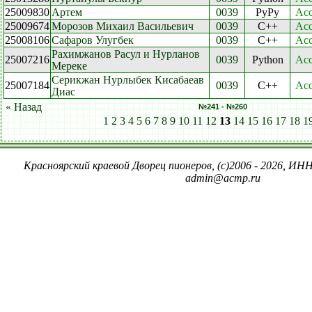
25009830
Артем
0039
PyPy
Acc
25009674
Морозов Михаил Васильевич
0039
C++
Acc
25008106
Сафаров Улугбек
0039
C++
Acc
Рахимжанов Расул и Нурланов
25007216
0039
Python
Acc
Мереке
Серикжан Нурлыбек Кисабаеав
25007184
0039
C++
Acc
Диас
« Назад
№241 - №260
1
2
3
4
5
6
7
8
9
10
11
12
13
14
15
16
17
18
1
Красноярский краевой Дворец пионеров, (c)2006 - 2026, ИНН
admin@acmp.ru