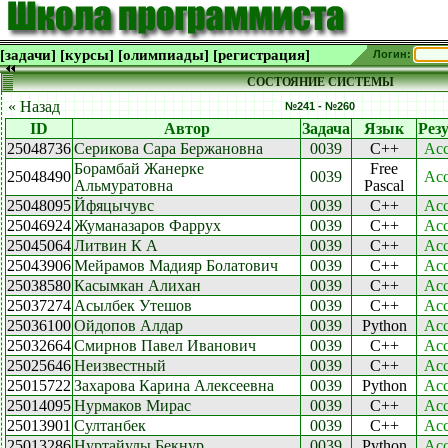
[задачи]
[курсы]
[олимпиады]
[регистрация]
Логин:
СОСТОЯНИЕ СИСТЕМЫ
« Назад
№241 - №260
ID
Автор
Задача
Язык
Рез
25048736
Серикова Сара Бержановна
0039
C++
Acc
Борамбай Жанерке
Free
25048490
0039
Acc
Альмуратовна
Pascal
25048095
Йфяцычувс
0039
C++
Acc
25046924
Жуманазаров Фаррух
0039
C++
Acc
25045064
Литвин К А
0039
C++
Acc
25043906
Мейрамов Мадияр Болатович
0039
C++
Acc
25038580
Касымкан Алихан
0039
C++
Acc
25037274
Асылбек Утешов
0039
C++
Acc
25036100
Ойдопов Алдар
0039
Python
Acc
25032664
Смирнов Павел Иванович
0039
C++
Acc
25025646
Неизвестный
0039
C++
Acc
25015722
Захарова Карина Алексеевна
0039
Python
Acc
25014095
Нурмаков Мирас
0039
C++
Acc
25013901
Султанбек
0039
C++
Acc
25013286
Нуртайулы Бекнур
0039
Python
Acc