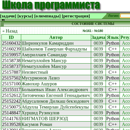
[задачи]
[курсы]
[олимпиады]
[регистрация]
Логин:
СОСТОЯНИЕ СИСТЕМЫ
« Назад
№161 - №180
ID
Автор
Задача
Язык
Резу
25160432
Ширинкулов Камариддин
0039
Python
Acc
25160239
Шайкимов Тамерлан Фархадулы
0039
C++
Acc
25159957
Амуриллаев Самандар
0039
Python
Acc
25158738
Нематуллойев Мансур
0039
Python
Acc
25158737
Нематуллойев Мансур
0039
Python
Acc
25157887
Неизвестный
0039
C++
Acc
25157502
Мусурмонов Лазиз
0039
Python
Acc
25157100
Жавохир Ашуров
0039
C++
Acc
25155117
Большевых Иван Александрович
0039
C++
Acc
25152612
Литовченко Евгений Геннадьевич
0039
Python
Acc
25152242
Абдусалимов Дилкаш бекзодович
0039
C++
Acc
25150075
Абдулла Темирлан Дуйсенбекулы
0039
C++
Acc
25148847
Хуршид Рузикулов
0039
Python
Acc
25141763
НИГМАТОВ ШЕРЗОД
0039
Python
Acc
25139528
Касумов Роман
0039
C++
Acc