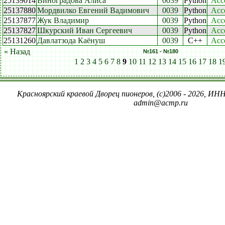
25139014
Виноградова Алиса
0039
Python
Acc
25137880
Мордвилко Евгений Вадимович
0039
Python
Acc
25137877
Жук Владимир
0039
Python
Acc
25137827
Шкурский Иван Сергеевич
0039
Python
Acc
25131260
Давлатзода Каёнуш
0039
C++
Acc
« Назад
№161 - №180
1
2
3
4
5
6
7
8
9
10
11
12
13
14
15
16
17
18
1
Красноярский краевой Дворец пионеров, (c)2006 - 2026, ИНН
admin@acmp.ru