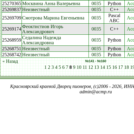
25270365
Москвина Анна Валерьевна
0035
Python
Acc
25269837
Неизвестный
0035
C++
Acc
Pascal
25269709
Смотрова Марина Евгеньевна
0035
Acc
ABC
Феоктистиов Игорь
25269174
0035
C++
Acc
Александрович
Седалина Надежда
25268959
0035
Python
Acc
Александровна
25268751
Неизвестный
0035
Python
Acc
25268742
Неизвестный
0035
Python
Acc
« Назад
№141 - №160
1
2
3
4
5
6
7
8
9
10
11
12
13
14
15
16
17
18
1
Красноярский краевой Дворец пионеров, (c)2006 - 2026, ИНН
admin@acmp.ru