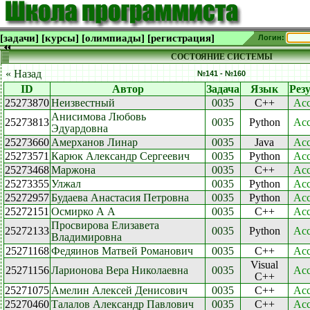
[задачи]
[курсы]
[олимпиады]
[регистрация]
Логин:
СОСТОЯНИЕ СИСТЕМЫ
« Назад
№141 - №160
ID
Автор
Задача
Язык
Рез
25273870
Неизвестный
0035
C++
Acc
Анисимова Любовь
25273813
0035
Python
Acc
Эдуардовна
25273660
Амерханов Линар
0035
Java
Acc
25273571
Карюк Александр Сергеевич
0035
Python
Acc
25273468
Маржона
0035
C++
Acc
25273355
Улжал
0035
Python
Acc
25272957
Будаева Анастасия Петровна
0035
Python
Acc
25272151
Осмирко А А
0035
C++
Acc
Просвирова Елизавета
25272133
0035
Python
Acc
Владимировна
25271168
Федяинов Матвей Романович
0035
C++
Acc
Visual
25271156
Ларионова Вера Николаевна
0035
Acc
C++
25271075
Амелин Алексей Денисович
0035
C++
Acc
25270460
Талалов Александр Павлович
0035
C++
Acc