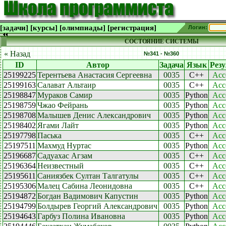
[задачи]
[курсы]
[олимпиады]
[регистрация]
Логин:
СОСТОЯНИЕ СИСТЕМЫ
« Назад
№341 - №360
ID
Автор
Задача
Язык
Резу
25199225
Терентьева Анастасия Сергеевна
0035
C++
Acc
25199163
Салават Альтаир
0035
C++
Acc
25198847
Мураков Самир
0035
Python
Acc
25198759
Чжао Фейрань
0035
Python
Acc
25198708
Малышев Денис Александрович
0035
Python
Acc
25198402
Ягами Лайт
0035
Python
Acc
25197798
Паська
0035
C++
Acc
25197511
Махмуд Нуртас
0035
Python
Acc
25196687
Садуахас Агзам
0035
C++
Acc
25196364
Неизвестный
0035
C++
Acc
25195611
Саниязбек Султан Талгатулы
0035
C++
Acc
25195306
Малец Сабина Леонидовна
0035
C++
Acc
25194872
Богдан Вадимович Капустин
0035
Python
Acc
25194799
Болдырев Георгий Александрович
0035
Python
Acc
25194643
Гарбуз Полина Ивановна
0035
Python
Acc