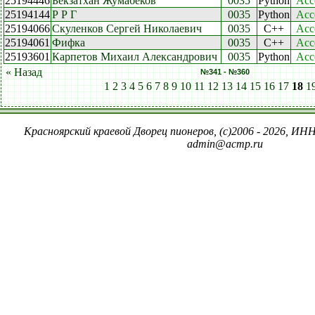
25194446
Бекзатхан Жумабеков
0035
Python
Acc
25194144
Р Р Г
0035
Python
Acc
25194066
Скуленков Сергей Николаевич
0035
C++
Acc
25194061
Фифка
0035
C++
Acc
25193601
Карпетов Михаил Александрович
0035
Python
Acc
« Назад
№341 - №360
1
2
3
4
5
6
7
8
9
10
11
12
13
14
15
16
17
18
1
Красноярский краевой Дворец пионеров, (c)2006 - 2026, ИНН
admin@acmp.ru