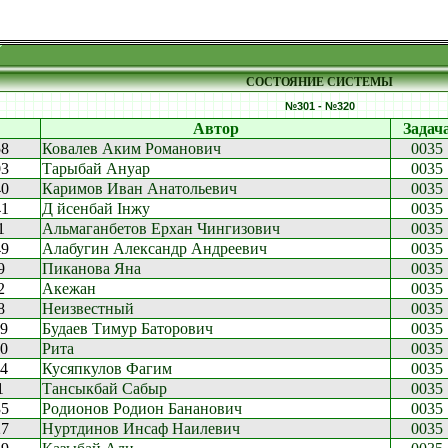
СОСТОЯНИЕ СИСТЕМЫ
№301 - №320
Автор
Задач
58
Ковалев Аким Романович
0035
03
Тарыбай Ануар
0035
40
Каримов Иван Анатольевич
0035
41
Д йсенбай Інжу
0035
1
Альмаганбетов Ерхан Чингизович
0035
49
Алабугин Александр Андреевич
0035
9
Пиканова Яна
0035
2
Акежан
0035
8
Неизвестный
0035
19
Будаев Тимур Баторович
0035
10
Рита
0035
34
Кусяпкулов Фагим
0035
1
Тансыкбай Сабыр
0035
35
Родионов Родион Бананович
0035
27
Нуртдинов Инсаф Наилевич
0035