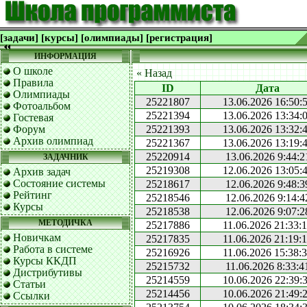
[задачи]
[курсы]
[олимпиады]
[регистрация]
ИНФОРМАЦИЯ
О школе
« Назад
Правила
ID
Дата
Олимпиады
25221807
13.06.2026 16:50:
Фотоальбом
25221394
13.06.2026 13:34:
Гостевая
Форум
25221393
13.06.2026 13:32:
Архив олимпиад
25221367
13.06.2026 13:19:
25220914
13.06.2026 9:44:2
ЗАДАЧНИК
25219308
12.06.2026 13:05:
Архив задач
Состояние системы
25218617
12.06.2026 9:48:3
Рейтинг
25218546
12.06.2026 9:14:4
Курсы
25218538
12.06.2026 9:07:2
МЕТОДИЧКА
25217886
11.06.2026 21:33:
Новичкам
25217835
11.06.2026 21:19:
Работа в системе
25216926
11.06.2026 15:38:
Курсы ККДП
25215732
11.06.2026 8:33:4
Дистрибутивы
25214559
10.06.2026 22:39:
Статьи
25214456
10.06.2026 21:49:
Ссылки