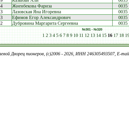
39
Казыбай Али
0035
34
Жиенбекова Фариза
0035
13
Лазовская Яна Игоревна
0035
53
Ефимов Егор Александрович
0035
02
Дубровина Маргарита Сергеевна
0035
№301 - №320
1
2
3
4
5
6
7
8
9
10
11
12
13
14
15
16
17
18
1
евой Дворец пионеров, (c)2006 - 2026, ИНН 246305493507, E-ma