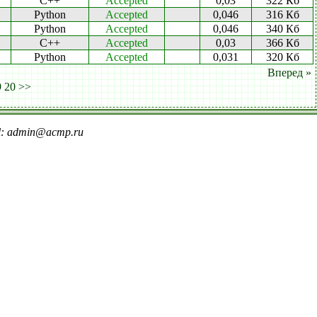
C++
Accepted
0,03
322 Кб
Python
Accepted
0,046
316 Кб
Python
Accepted
0,046
340 Кб
C++
Accepted
0,03
366 Кб
Python
Accepted
0,031
320 Кб
Вперед »
9
20
>>
il: admin@acmp.ru