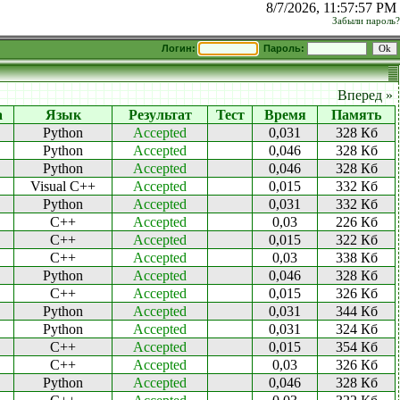
8/7/2026, 11:57:57 PM
Забыли пароль?
Логин:
Пароль:
Вперед »
а
Язык
Результат
Тест
Время
Память
Python
Accepted
0,031
328 Кб
Python
Accepted
0,046
328 Кб
Python
Accepted
0,046
328 Кб
Visual C++
Accepted
0,015
332 Кб
Python
Accepted
0,031
332 Кб
C++
Accepted
0,03
226 Кб
C++
Accepted
0,015
322 Кб
C++
Accepted
0,03
338 Кб
Python
Accepted
0,046
328 Кб
C++
Accepted
0,015
326 Кб
Python
Accepted
0,031
344 Кб
Python
Accepted
0,031
324 Кб
C++
Accepted
0,015
354 Кб
C++
Accepted
0,03
326 Кб
Python
Accepted
0,046
328 Кб