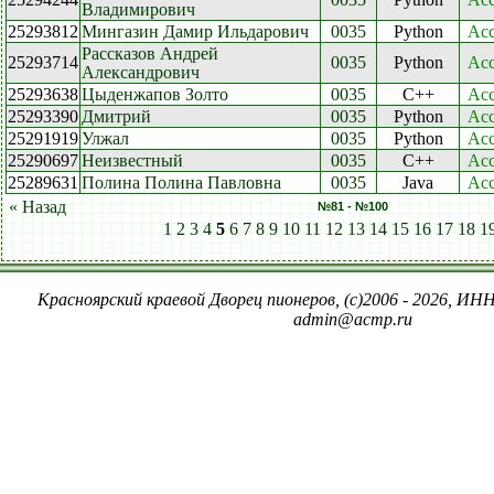
Владимирович
25293812
Мингазин Дамир Ильдарович
0035
Python
Acc
Рассказов Андрей
25293714
0035
Python
Acc
Александрович
25293638
Цыденжапов Золто
0035
C++
Acc
25293390
Дмитрий
0035
Python
Acc
25291919
Улжал
0035
Python
Acc
25290697
Неизвестный
0035
C++
Acc
25289631
Полина Полина Павловна
0035
Java
Acc
« Назад
№81 - №100
1
2
3
4
5
6
7
8
9
10
11
12
13
14
15
16
17
18
1
Красноярский краевой Дворец пионеров, (c)2006 - 2026, ИНН
admin@acmp.ru