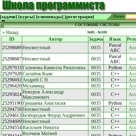
[задачи]
[курсы]
[олимпиады]
[регистрация]
Логин:
СОСТОЯНИЕ СИСТЕМЫ
« Назад
№81 - №100
ID
Автор
Задача
Язык
Рез
Pascal
25298689
Неизвестный
0035
Acc
ABC
Pascal
25298687
Неизвестный
0035
Acc
ABC
25297933
Галимова Камилла Ринатовна
0035
Python
Acc
25297928
Сылабов Кыяс
0035
C++
Acc
25296692
Андрей С Н
0035
C++
Acc
25296420
Мухаммад
0035
C++
Acc
Неверов Александр
25295824
0035
C++
Acc
Максимович
25295190
Гришаева Анастасия
0035
Python
Acc
25294759
Неизвестный
0035
C++
Acc
25294613
Безбородов Фёдор Андреевич
0035
C++
Acc
25294609
Неизвестный
0035
C++
Acc
25294554
Васильев Никита
0035
C++
Acc
Волчков Матвей
25294244
0035
Python
Acc