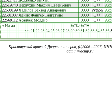
22621417
Долженко Михаил
0030
C++
Acc
22619740
Первухин Максим Евгеньевич
0030
C++
Acc
22608199
Халилов Бекзод Анварович
0030
Python
Acc
22581037
Женис Жангер Талгатулы
0030
C++
Acc
22569112
Асалбек Молдир
0030
C++
Acc
« Назад
№721 - №740
<<
21
22
23
24
25
26
27
28
29
30
31
32
33
34
35
36
Красноярский краевой Дворец пионеров, (c)2006 - 2026, ИНН
admin@acmp.ru