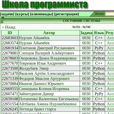
[задачи]
[курсы]
[олимпиады]
[регистрация]
Логин:
СОСТОЯНИЕ СИСТЕМЫ
« Назад
№721 - №740
ID
Автор
Задача
Язык
Резу
22683603
Нурлан Айымбек
0030
C++
Acc
22683574
Нурлан Айымбек
0030
C++
Acc
22681934
Платонов Дмитрий Русланович
0030
PyPy
Acc
22679081
Слепцов Валерий Альбертович
0030
Python
Acc
22678603
Окорокова Диана Владимировна
0030
Python
Acc
22677670
Теврюков Илья Андреевич
0030
C++
Acc
22673500
Жолдубаев Эмир
0030
Python
Acc
22671470
Яковлев Артём Александрович
0030
Python
Acc
22671339
Федоров Максим Артурович
0030
Python
Acc
22670884
Иванов Даниил Юрьевич
0030
Python
Acc
22669555
Синицына Ксения Игоревна
0030
C++
Acc
22667471
Зайнетдинов Данир
0030
PyPy
Acc
22659108
Потапенко Валентина Евгеньевна
0030
C++
Acc
22651554
Айтбаева Амина Нурланбековна
0030
Python
Acc
22626245
Легенда бравл старса
0030
Python
Acc