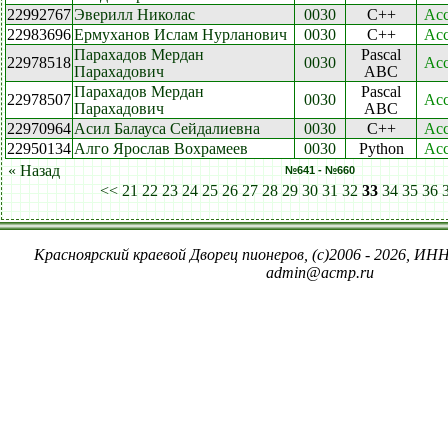
22992767
Эверилл Николас
0030
C++
Acc
22983696
Ермуханов Ислам Нурланович
0030
C++
Acc
Парахадов Мердан
Pascal
22978518
0030
Acc
Парахадович
ABC
Парахадов Мердан
Pascal
22978507
0030
Acc
Парахадович
ABC
22970964
Асил Балауса Сейдалиевна
0030
C++
Acc
22950134
Алго Ярослав Вохрамеев
0030
Python
Acc
« Назад
№641 - №660
<<
21
22
23
24
25
26
27
28
29
30
31
32
33
34
35
36
Красноярский краевой Дворец пионеров, (c)2006 - 2026, ИНН
admin@acmp.ru