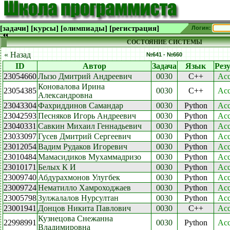
[задачи]
[курсы]
[олимпиады]
[регистрация]
Логин:
СОСТОЯНИЕ СИСТЕМЫ
« Назад
№641 - №660
ID
Автор
Задача
Язык
Рез
23054660
Лызо Дмитрий Андреевич
0030
C++
Acc
Коновалова Ирина
23054385
0030
C++
Acc
Александровна
23043304
Фахриддинов Самандар
0030
Python
Acc
23042593
Песняков Игорь Андреевич
0030
Python
Acc
23040331
Савкин Михаил Геннадьевич
0030
Python
Acc
23033097
Гусев Дмитрий Сергеевич
0030
Python
Acc
23012054
Вадим Рудаков Игоревич
0030
Python
Acc
23010484
Мамасидиков Мухаммадризо
0030
Python
Acc
23010171
Белых К И
0030
Python
Acc
23009740
Абдурахмонов Улугбек
0030
Python
Acc
23009724
Нематилло Хамроходжаев
0030
Python
Acc
23005798
Зулжалалов Нурсултан
0030
Python
Acc
23001941
Донцов Никита Павлович
0030
C++
Acc
Кузнецова Снежанна
22998991
0030
Python
Acc
Владимировна