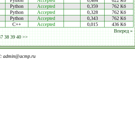
Python
Accepted
0,484
622 Кб
Python
Accepted
0,359
762 Кб
Python
Accepted
0,328
762 Кб
Python
Accepted
0,343
762 Кб
C++
Accepted
0,015
436 Кб
Вперед »
37
38
39
40
>>
il: admin@acmp.ru