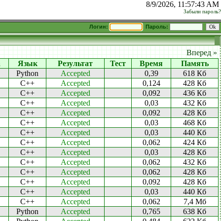
8/9/2026, 11:57:43 AM
Забыли пароль?
Логин:
Пароль:
Вперед »
а
Язык
Результат
Тест
Время
Память
Python
Accepted
0,39
618 Кб
C++
Accepted
0,124
428 Кб
C++
Accepted
0,092
436 Кб
C++
Accepted
0,03
432 Кб
C++
Accepted
0,092
428 Кб
C++
Accepted
0,03
468 Кб
C++
Accepted
0,03
440 Кб
C++
Accepted
0,062
424 Кб
C++
Accepted
0,03
428 Кб
C++
Accepted
0,062
432 Кб
C++
Accepted
0,062
428 Кб
C++
Accepted
0,092
428 Кб
C++
Accepted
0,03
440 Кб
C++
Accepted
0,062
7,4 Мб
Python
Accepted
0,765
638 Кб