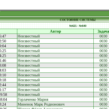
СОСТОЯНИЕ СИСТЕМЫ
№621 - №640
Автор
Задач
6:47
Неизвестный
0030
2:50
Неизвестный
0030
9:04
Неизвестный
0030
5:25
Неизвестный
0030
4:25
Неизвестный
0030
1:46
Неизвестный
0030
8:08
Неизвестный
0030
4:03
Неизвестный
0030
8:10
Неизвестный
0030
8:18
Неизвестный
0030
2:44
Неизвестный
0030
1:17
Неизвестный
0030
29:58
Неизвестный
0030
38:04
Горлаченко Мария
0030
3:24
Миненок Марк Родионович
0030