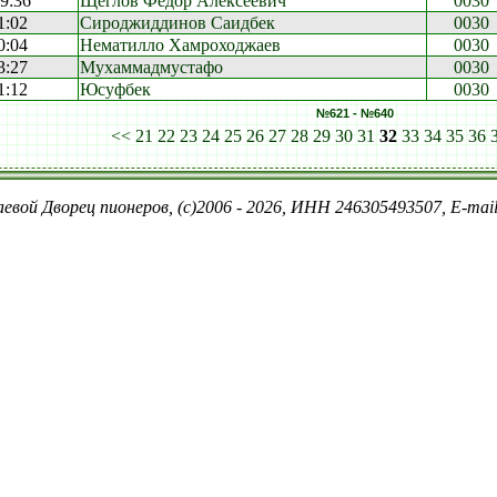
19:36
Щеглов Фёдор Алексеевич
0030
1:02
Сироджиддинов Саидбек
0030
0:04
Нематилло Хамроходжаев
0030
3:27
Мухаммадмустафо
0030
1:12
Юсуфбек
0030
№621 - №640
<<
21
22
23
24
25
26
27
28
29
30
31
32
33
34
35
36
евой Дворец пионеров, (c)2006 - 2026, ИНН 246305493507, E-ma