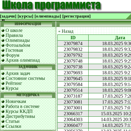
[задачи]
[курсы]
[олимпиады]
[регистрация]
ИНФОРМАЦИЯ
О школе
« Назад
Правила
ID
Дата
Олимпиады
23079874
18.03.2025 9:3
Фотоальбом
23079832
18.03.2025 9:3
Гостевая
Форум
23079792
18.03.2025 9:2
Архив олимпиад
23079748
18.03.2025 9:2
23079738
18.03.2025 9:2
ЗАДАЧНИК
23079693
18.03.2025 9:2
Архив задач
Состояние системы
23079645
18.03.2025 9:1
Рейтинг
23079584
18.03.2025 9:1
Курсы
23079514
18.03.2025 9:0
МЕТОДИЧКА
23073187
17.03.2025 7:2
Новичкам
23073081
17.03.2025 7:1
Работа в системе
23073001
17.03.2025 7:0
Курсы ККДП
23066317
15.03.2025 10:
Дистрибутивы
23064303
14.03.2025 20:
Статьи
23060477
14.03.2025 7:1
Ссылки