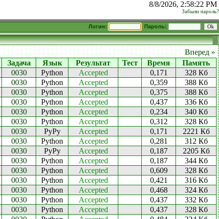
8/8/2026, 2:58:22 PM
Забыли пароль?
Логин:
Пароль:
Вперед »
Задача
Язык
Результат
Тест
Время
Память
0030
Python
Accepted
0,171
328 Кб
0030
Python
Accepted
0,359
388 Кб
0030
Python
Accepted
0,375
388 Кб
0030
Python
Accepted
0,437
336 Кб
0030
Python
Accepted
0,234
340 Кб
0030
Python
Accepted
0,312
328 Кб
0030
PyPy
Accepted
0,171
2221 Кб
0030
Python
Accepted
0,281
312 Кб
0030
PyPy
Accepted
0,187
2205 Кб
0030
Python
Accepted
0,187
344 Кб
0030
Python
Accepted
0,609
328 Кб
0030
Python
Accepted
0,421
316 Кб
0030
Python
Accepted
0,468
324 Кб
0030
Python
Accepted
0,437
332 Кб
0030
Python
Accepted
0,437
328 Кб