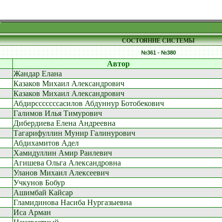
СОСТОЯНИЕ СИСТЕМЫ
№361 - №380
Автор
Жандар Елана
Казаков Михаил Александрович
Казаков Михаил Александрович
Абдирсссссссасилов Абдуннур Ботобекович
Галимов Илья Тимурович
Дибердиева Елена Андреевна
Тагарифуллин Мунир Галинурович
Абдихамитов Адел
Хамидуллин Амир Раилевич
Агишева Ольга Александровна
Уланов Михаил Алексеевич
Учкунов Бобур
Ашимбай Кайсар
Гламидинова Насиба Нургазыевна
Иса Арман