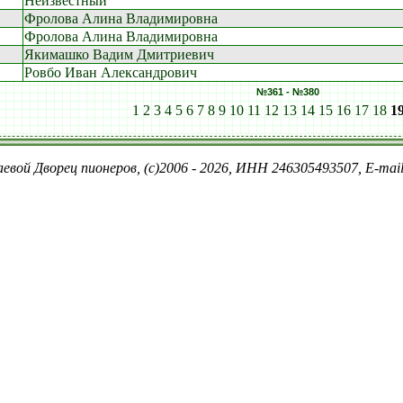
Неизвестный
Фролова Алина Владимировна
Фролова Алина Владимировна
Якимашко Вадим Дмитриевич
Ровбо Иван Александрович
№361 - №380
1
2
3
4
5
6
7
8
9
10
11
12
13
14
15
16
17
18
1
евой Дворец пионеров, (c)2006 - 2026, ИНН 246305493507, E-ma