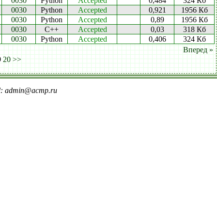
0030
Python
Accepted
0,484
324 Кб
0030
Python
Accepted
0,921
1956 Кб
0030
Python
Accepted
0,89
1956 Кб
0030
C++
Accepted
0,03
318 Кб
0030
Python
Accepted
0,406
324 Кб
Вперед »
9
20
>>
il: admin@acmp.ru