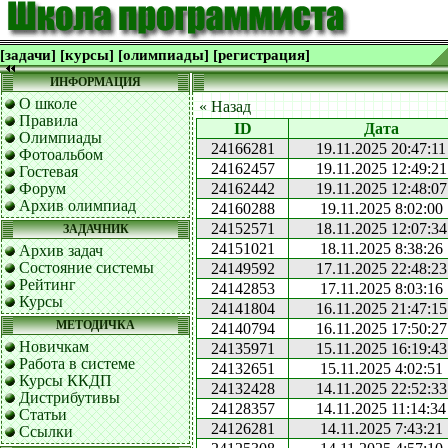
[задачи]
[курсы]
[олимпиады]
[регистрация]
ИНФОРМАЦИЯ
О школе
« Назад
Правила
ID
Дата
Олимпиады
24166281
19.11.2025 20:47:11
Фотоальбом
24162457
19.11.2025 12:49:21
Гостевая
Форум
24162442
19.11.2025 12:48:07
Архив олимпиад
24160288
19.11.2025 8:02:00
24152571
18.11.2025 12:07:34
ЗАДАЧНИК
24151021
18.11.2025 8:38:26
Архив задач
Состояние системы
24149592
17.11.2025 22:48:23
Рейтинг
24142853
17.11.2025 8:03:16
Курсы
24141804
16.11.2025 21:47:15
МЕТОДИЧКА
24140794
16.11.2025 17:50:27
Новичкам
24135971
15.11.2025 16:19:43
Работа в системе
24132651
15.11.2025 4:02:51
Курсы ККДП
24132428
14.11.2025 22:52:33
Дистрибутивы
24128357
14.11.2025 11:14:34
Статьи
24126281
14.11.2025 7:43:21
Ссылки