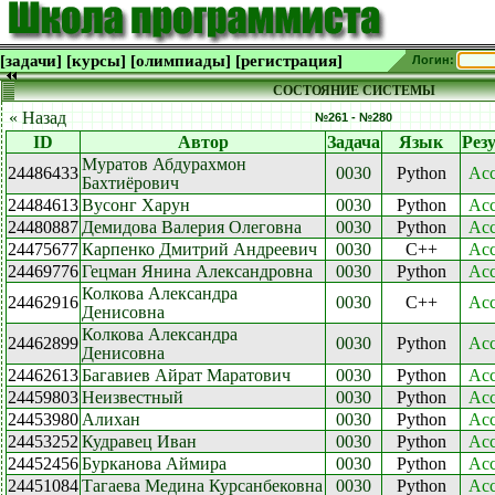
[задачи]
[курсы]
[олимпиады]
[регистрация]
Логин:
СОСТОЯНИЕ СИСТЕМЫ
« Назад
№261 - №280
ID
Автор
Задача
Язык
Рез
Муратов Абдурахмон
24486433
0030
Python
Acc
Бахтиёрович
24484613
Вусонг Харун
0030
Python
Acc
24480887
Демидова Валерия Олеговна
0030
Python
Acc
24475677
Карпенко Дмитрий Андреевич
0030
C++
Acc
24469776
Гецман Янина Александровна
0030
Python
Acc
Колкова Александра
24462916
0030
C++
Acc
Денисовна
Колкова Александра
24462899
0030
Python
Acc
Денисовна
24462613
Багавиев Айрат Маратович
0030
Python
Acc
24459803
Неизвестный
0030
Python
Acc
24453980
Алихан
0030
Python
Acc
24453252
Кудравец Иван
0030
Python
Acc
24452456
Бурканова Аймира
0030
Python
Acc
24451084
Тагаева Медина Курсанбековна
0030
Python
Acc