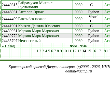
Байрамуков Михаил
24449815
0030
C++
Acc
Русланович
24446031
Акталов Эрнас
0030
Python
Acc
Visual
24444499
Бактыбек исаков
0030
Acc
C++
24441901
Коняев Данила Юрьевич
0030
C++
Acc
24439931
Марков Марк Маркович
0030
Python
Acc
24439772
Марков Марк Маркович
0030
Python
Acc
24435797
Неизвестный
0030
Python
Acc
« Назад
№261 - №280
1
2
3
4
5
6
7
8
9
10
11
12
13
14
15
16
17
18
1
Красноярский краевой Дворец пионеров, (c)2006 - 2026, ИНН
admin@acmp.ru