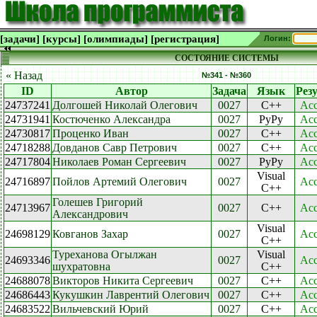
[задачи]
[курсы]
[олимпиады]
[регистрация]
Логин:
СОСТОЯНИЕ СИСТЕМЫ
« Назад
№341 - №360
ID
Автор
Задача
Язык
Рез
24737241
Долгошей Николай Олегович
0027
C++
Acc
24731941
Костюченко Александра
0027
PyPy
Acc
24730817
Проценко Иван
0027
C++
Acc
24718288
Довданов Савр Петрович
0027
C++
Acc
24717804
Николаев Роман Сергеевич
0027
PyPy
Acc
Visual
24716897
Пойлов Артемий Олегович
0027
Acc
C++
Голешев Григорий
24713967
0027
C++
Acc
Александрович
Visual
24698129
Ковганов Захар
0027
Acc
C++
Туреханова Огылжан
Visual
24693346
0027
Acc
шухратовна
C++
24688078
Викторов Никита Сергеевич
0027
C++
Acc
24686443
Кукушкин Лаврентий Олегович
0027
C++
Acc
24683522
Вильчевский Юрий
0027
C++
Acc