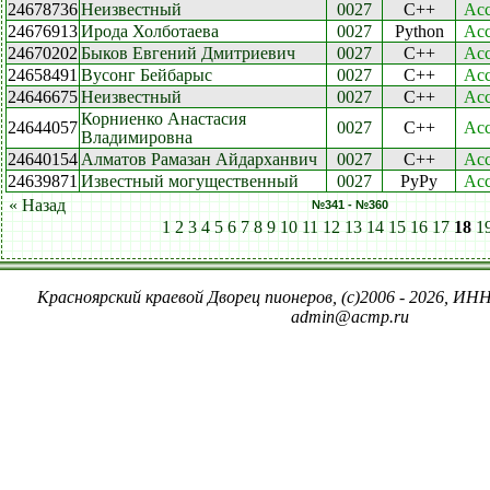
24678736
Неизвестный
0027
C++
Acc
24676913
Ирода Холботаева
0027
Python
Acc
24670202
Быков Евгений Дмитриевич
0027
C++
Acc
24658491
Вусонг Бейбарыс
0027
C++
Acc
24646675
Неизвестный
0027
C++
Acc
Корниенко Анастасия
24644057
0027
C++
Acc
Владимировна
24640154
Алматов Рамазан Айдарханвич
0027
C++
Acc
24639871
Известный могущественный
0027
PyPy
Acc
« Назад
№341 - №360
1
2
3
4
5
6
7
8
9
10
11
12
13
14
15
16
17
18
1
Красноярский краевой Дворец пионеров, (c)2006 - 2026, ИНН
admin@acmp.ru