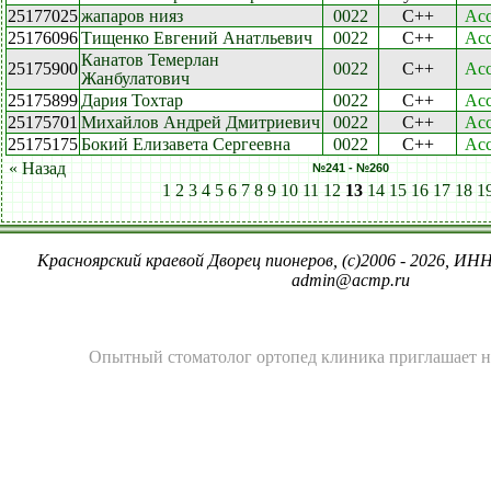
25177025
жапаров нияз
0022
C++
Acc
25176096
Тищенко Евгений Анатльевич
0022
C++
Acc
Канатов Темерлан
25175900
0022
C++
Acc
Жанбулатович
25175899
Дария Тохтар
0022
C++
Acc
25175701
Михайлов Андрей Дмитриевич
0022
C++
Acc
25175175
Бокий Елизавета Сергеевна
0022
C++
Acc
« Назад
№241 - №260
1
2
3
4
5
6
7
8
9
10
11
12
13
14
15
16
17
18
1
Красноярский краевой Дворец пионеров, (c)2006 - 2026, ИНН
admin@acmp.ru
Опытный
стоматолог ортопед
клиника приглашает н