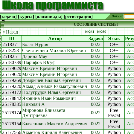
[задачи]
[курсы]
[олимпиады]
[регистрация]
Логин:
СОСТОЯНИЕ СИСТЕМЫ
« Назад
№241 - №260
ID
Автор
Задача
Язык
Рез
25183711
Болат Нурия
0022
C++
Acc
25182531
Светличный Михаил Юрьевич
0022
C++
Acc
25182511
Дарина Мяу
0022
C++
Acc
25180739
Шарифов Юсуф
0022
C++
Acc
25179629
Максим Еремин Игоревич
0022
Python
Acc
25179620
Максим Еремин Игоревич
0022
Python
Acc
25179269
Домрычев Вадим Сергеевич
0022
Python
Acc
25179220
Ахмад Азимов Рахматуллоевич
0022
Python
Acc
25179172
Полугрудов Илья Сергеевич
0022
Python
Acc
25178842
Яковина Иван Романович
0022
Python
Acc
25178385
Николай А
0022
Python
Acc
Миронова Елизавета
Free
25178174
0022
Acc
Дмитриевна
Pascal
Free
25178154
Балясников Максим Андреевич
0022
Acc
Pascal
25177566
Ахметов Кирилл Валерьевич
0022
Python
Acc