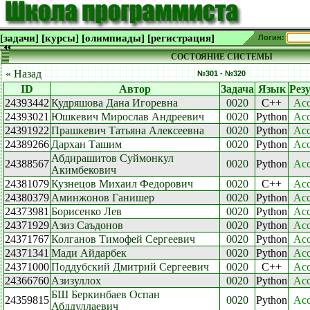
[задачи]
[курсы]
[олимпиады]
[регистрация]
Логин:
СОСТОЯНИЕ СИСТЕМЫ
« Назад
№301 - №320
ID
Автор
Задача
Язык
Рез
24393442
Кудряшова Дана Игоревна
0020
C++
Acc
24393021
Юшкевич Мирослав Андреевич
0020
Python
Acc
24391922
Прашкевич Татьяна Алексеевна
0020
Python
Acc
24389266
Дархан Ташим
0020
Python
Acc
Абдирашитов Суймонкул
24388567
0020
Python
Acc
Акимбекович
24381079
Кузнецов Михаил Федорович
0020
C++
Acc
24380379
Аминжонов Ганишер
0020
Python
Acc
24373981
Борисенко Лев
0020
Python
Acc
24371929
Азиз Саъдонов
0020
Python
Acc
24371767
Колганов Тимофей Сергеевич
0020
Python
Acc
24371341
Мади Айдарбек
0020
Python
Acc
24371000
Поддубский Дмитрий Сергеевич
0020
C++
Acc
24366760
Азизуллох
0020
Python
Acc
БШ Беркинбаев Оспан
24359815
0020
Python
Acc
Абддуллаевич