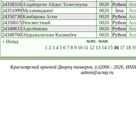
24358310
Алдаберген Айдос Толегенулы
0020
Python
Acc
24351099
Мухаммадьяхё
0020
Java
Acc
24350738
Камбарова Асем
0020
Python
Acc
24350015
Неизвестный
0020
Python
Acc
24349833
Адилбекова
0020
Python
Acc
24349760
Абдыжалилова Кызжибек
0020
Python
Acc
« Назад
№301 - №320
1
2
3
4
5
6
7
8
9
10
11
12
13
14
15
16
17
18
1
Красноярский краевой Дворец пионеров, (c)2006 - 2026, ИНН
admin@acmp.ru