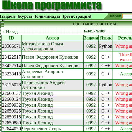
[задачи]
[курсы]
[олимпиады]
[регистрация]
Логин:
СОСТОЯНИЕ СИСТЕМЫ
« Назад
№161 - №180
ID
Автор
Задача
Язык
Резул
Митрофанова Ольга
23506671
0992
Python
Wrong a
Александровна
Time l
23422517
Павел Федорович Кузнецов
0992
C++
excee
23422514
Павел Федорович Кузнецов
0992
C++
Wrong a
Андреевас Андрион
23238418
0992
C++
Accep
Андрионо
Шарифьянов Андрей
23125078
0992
Python
Wrong a
Антонович
22660137
Трухан Леонид
0992
C++
Wrong a
22660124
Трухан Леонид
0992
C++
Wrong a
22659932
Трухан Леонид
0992
C++
Wrong a
22659925
Трухан Леонид
0992
C++
Wrong a
22659915
Трухан Леонид
0992
C++
Wrong a
22659889
Трухан Леонид
0992
C++
Wrong a
22644050
Чернушевич Игорь
0992
C++
Accep