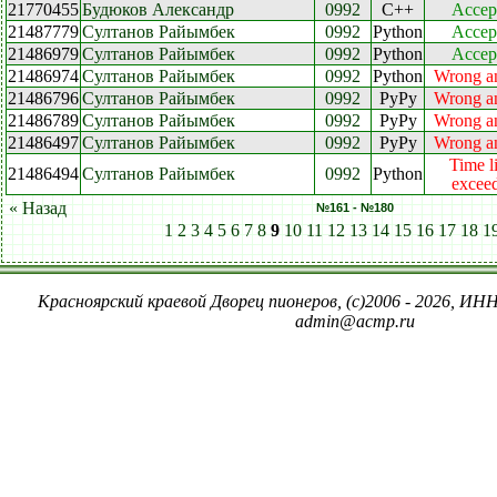
21770455
Будюков Александр
0992
C++
Accep
21487779
Султанов Райымбек
0992
Python
Accep
21486979
Султанов Райымбек
0992
Python
Accep
21486974
Султанов Райымбек
0992
Python
Wrong a
21486796
Султанов Райымбек
0992
PyPy
Wrong a
21486789
Султанов Райымбек
0992
PyPy
Wrong a
21486497
Султанов Райымбек
0992
PyPy
Wrong a
Time l
21486494
Султанов Райымбек
0992
Python
excee
« Назад
№161 - №180
1
2
3
4
5
6
7
8
9
10
11
12
13
14
15
16
17
18
1
Красноярский краевой Дворец пионеров, (c)2006 - 2026, ИНН
admin@acmp.ru