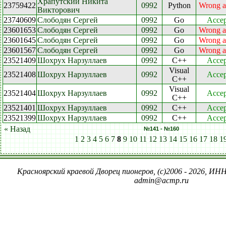
Храпутский Никита
23759422
0992
Python
Wrong a
Викторович
23740609
Слободян Сергей
0992
Go
Accep
23601653
Слободян Сергей
0992
Go
Wrong a
23601645
Слободян Сергей
0992
Go
Wrong a
23601567
Слободян Сергей
0992
Go
Wrong a
23521409
Шохрух Нарзуллаев
0992
C++
Accep
Visual
23521408
Шохрух Нарзуллаев
0992
Accep
C++
Visual
23521404
Шохрух Нарзуллаев
0992
Accep
C++
23521401
Шохрух Нарзуллаев
0992
C++
Accep
23521399
Шохрух Нарзуллаев
0992
C++
Accep
« Назад
№141 - №160
1
2
3
4
5
6
7
8
9
10
11
12
13
14
15
16
17
18
1
Красноярский краевой Дворец пионеров, (c)2006 - 2026, ИНН
admin@acmp.ru