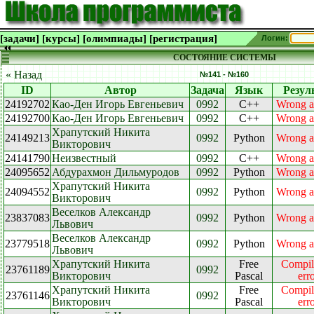
[задачи]
[курсы]
[олимпиады]
[регистрация]
Логин:
СОСТОЯНИЕ СИСТЕМЫ
« Назад
№141 - №160
ID
Автор
Задача
Язык
Резул
24192702
Као-Ден Игорь Евгеньевич
0992
C++
Wrong a
24192700
Као-Ден Игорь Евгеньевич
0992
C++
Wrong a
Храпутский Никита
24149213
0992
Python
Wrong a
Викторович
24141790
Неизвестный
0992
C++
Wrong a
24095652
Абдурахмон Дильмуродов
0992
Python
Wrong a
Храпутский Никита
24094552
0992
Python
Wrong a
Викторович
Веселков Александр
23837083
0992
Python
Wrong a
Львович
Веселков Александр
23779518
0992
Python
Wrong a
Львович
Храпутский Никита
Free
Compil
23761189
0992
Викторович
Pascal
err
Храпутский Никита
Free
Compil
23761146
0992
Викторович
Pascal
err