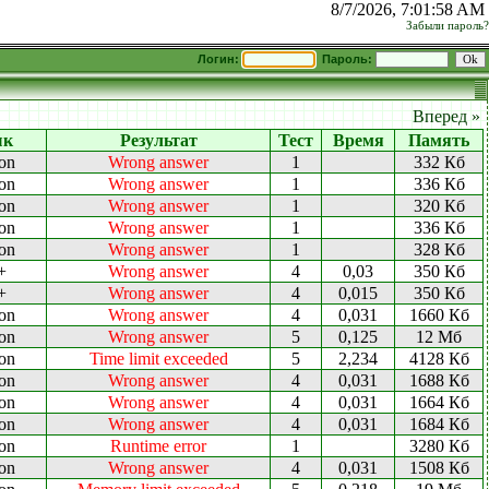
8/7/2026, 7:01:58 AM
Забыли пароль?
Логин:
Пароль:
Вперед »
ык
Результат
Тест
Время
Память
on
Wrong answer
1
332 Кб
on
Wrong answer
1
336 Кб
on
Wrong answer
1
320 Кб
on
Wrong answer
1
336 Кб
on
Wrong answer
1
328 Кб
+
Wrong answer
4
0,03
350 Кб
+
Wrong answer
4
0,015
350 Кб
on
Wrong answer
4
0,031
1660 Кб
on
Wrong answer
5
0,125
12 Мб
on
Time limit exceeded
5
2,234
4128 Кб
on
Wrong answer
4
0,031
1688 Кб
on
Wrong answer
4
0,031
1664 Кб
on
Wrong answer
4
0,031
1684 Кб
on
Runtime error
1
3280 Кб
on
Wrong answer
4
0,031
1508 Кб