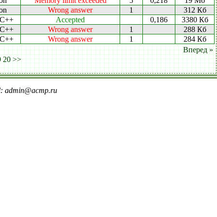
on
Memory limit exceeded
5
0,218
19 Мб
on
Wrong answer
1
312 Кб
 C++
Accepted
0,186
3380 Кб
 C++
Wrong answer
1
288 Кб
 C++
Wrong answer
1
284 Кб
Вперед »
9
20
>>
il: admin@acmp.ru