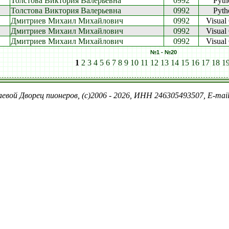
Толстова Виктория Валерьевна
0992
Pyth
Толстова Виктория Валерьевна
0992
Pyth
Дмитриев Михаил Михайлович
0992
Visual
Дмитриев Михаил Михайлович
0992
Visual
Дмитриев Михаил Михайлович
0992
Visual
№1 - №20
1
2
3
4
5
6
7
8
9
10
11
12
13
14
15
16
17
18
1
евой Дворец пионеров, (c)2006 - 2026, ИНН 246305493507, E-ma