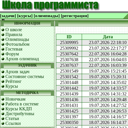
[задачи]
[курсы]
[олимпиады]
[регистрация]
ИНФОРМАЦИЯ
О школе
Правила
ID
Дата
Олимпиады
25309995
23.07.2026 22:18:10
Фотоальбом
25309992
23.07.2026 22:17:27
Гостевая
Форум
25307642
22.07.2026 16:04:28
Архив олимпиад
25307638
22.07.2026 16:04:03
25307637
22.07.2026 16:03:39
ЗАДАЧНИК
25301549
19.07.2026 15:21:45
Архив задач
Состояние системы
25301542
19.07.2026 15:20:31
Рейтинг
25301448
19.07.2026 14:35:02
Курсы
25301442
19.07.2026 14:33:57
МЕТОДИЧКА
25301439
19.07.2026 14:31:32
Новичкам
25301436
19.07.2026 14:29:48
Работа в системе
25301431
19.07.2026 14:27:52
Курсы ККДП
25301425
19.07.2026 14:26:53
Дистрибутивы
25301397
19.07.2026 14:16:57
Статьи
25300350
18.07.2026 16:14:37
Ссылки