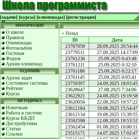
[задачи]
[курсы]
[олимпиады]
[регистрация]
ИНФОРМАЦИЯ
О школе
« Назад
Правила
ID
Дата
Олимпиады
23787050
28.09.2025 20:54:44
Фотоальбом
23779511
27.09.2025 14:17:09
Гостевая
Форум
23761236
25.09.2025 0:43:48
Архив олимпиад
23761211
25.09.2025 0:32:10
23761188
25.09.2025 0:22:17
ЗАДАЧНИК
23761145
25.09.2025 0:05:41
Архив задач
Состояние системы
23759397
24.09.2025 18:03:45
Рейтинг
23628647
27.08.2025 7:34:06
Курсы
23622921
24.08.2025 19:19:58
МЕТОДИЧКА
23620056
22.08.2025 19:57:22
Новичкам
23612184
19.08.2025 15:54:47
Работа в системе
23612134
19.08.2025 15:39:55
Курсы ККДП
23592598
12.08.2025 19:53:52
Дистрибутивы
23562454
01.08.2025 16:00:11
Статьи
23515171
14.07.2025 17:02:47
Ссылки