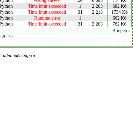
Python
Wrong answer
20
0,093
714 Кб
Python
Time limit exceeded
1
2,203
682 Кб
Python
Time limit exceeded
31
2,218
1734 Кб
Python
Runtime error
1
662 Кб
Python
Time limit exceeded
31
2,203
762 Кб
Вперед »
9
20
>>
il: admin@acmp.ru