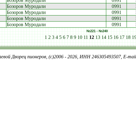
Бозоров Муродали
0991
Бозоров Муродали
0991
Бозоров Муродали
0991
Бозоров Муродали
0991
Бозоров Муродали
0991
№221 - №240
1
2
3
4
5
6
7
8
9
10
11
12
13
14
15
16
17
18
1
евой Дворец пионеров, (c)2006 - 2026, ИНН 246305493507, E-ma