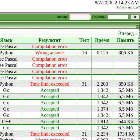
8/7/2026, 2:14:23 AM
Забыли пароль?
Логин:
Пароль:
Вперед »
Язык
Результат
Тест
Время
Память
ee Pascal
Compilation error
Python
Wrong answer
16
0,125
806 Кб
ee Pascal
Compilation error
ee Pascal
Compilation error
ee Pascal
Compilation error
ee Pascal
Compilation error
Python
Time limit exceeded
31
2,203
850 Кб
Go
Accepted
1,342
6,5 Мб
Go
Accepted
1,342
6,5 Мб
Go
Accepted
1,342
6,5 Мб
Go
Accepted
1,374
6,5 Мб
Go
Accepted
1,342
6,5 Мб
C++
Accepted
1,812
644 Кб
Go
Accepted
1,342
6,5 Мб
Python
Time limit exceeded
31
2,234
1734 Кб