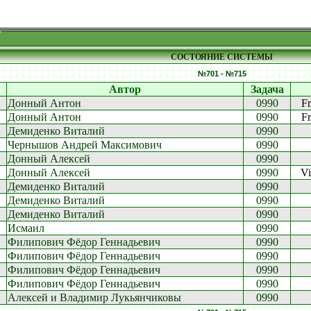
СОСТОЯНИЕ СИСТЕМЫ
№701 - №715
Автор
Задача
Донный Антон
0990
Fr
Донный Антон
0990
Fr
Демиденко Виталий
0990
Чернышов Андрей Максимович
0990
Донный Алексей
0990
Донный Алексей
0990
Vi
Демиденко Виталий
0990
Демиденко Виталий
0990
Демиденко Виталий
0990
Исмаил
0990
Филипович Фёдор Геннадьевич
0990
Филипович Фёдор Геннадьевич
0990
Филипович Фёдор Геннадьевич
0990
Филипович Фёдор Геннадьевич
0990
Алексей и Владимир Лукьянчиковы
0990