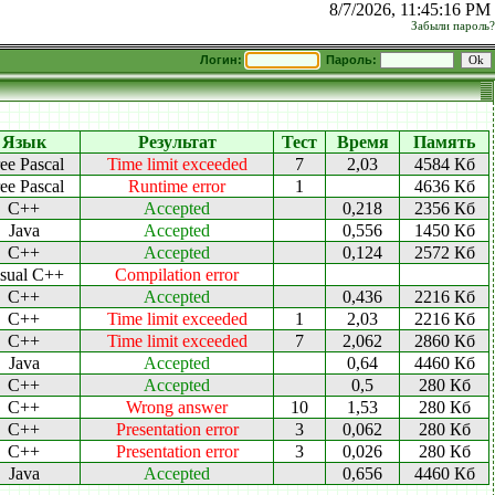
8/7/2026, 11:45:16 PM
Забыли пароль?
Логин:
Пароль:
Язык
Результат
Тест
Время
Память
ee Pascal
Time limit exceeded
7
2,03
4584 Кб
ee Pascal
Runtime error
1
4636 Кб
C++
Accepted
0,218
2356 Кб
Java
Accepted
0,556
1450 Кб
C++
Accepted
0,124
2572 Кб
sual C++
Compilation error
C++
Accepted
0,436
2216 Кб
C++
Time limit exceeded
1
2,03
2216 Кб
C++
Time limit exceeded
7
2,062
2860 Кб
Java
Accepted
0,64
4460 Кб
C++
Accepted
0,5
280 Кб
C++
Wrong answer
10
1,53
280 Кб
C++
Presentation error
3
0,062
280 Кб
C++
Presentation error
3
0,026
280 Кб
Java
Accepted
0,656
4460 Кб