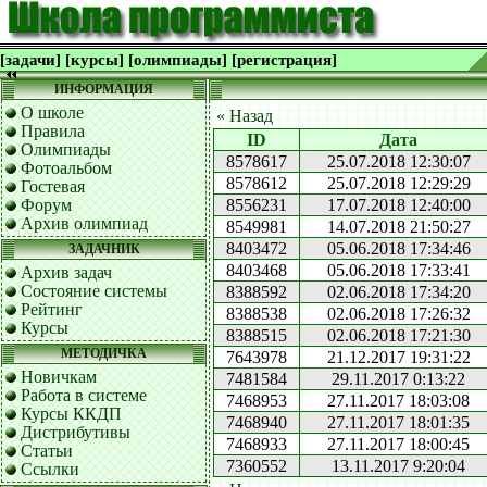
[задачи]
[курсы]
[олимпиады]
[регистрация]
ИНФОРМАЦИЯ
О школе
« Назад
Правила
ID
Дата
Олимпиады
8578617
25.07.2018 12:30:07
Фотоальбом
8578612
25.07.2018 12:29:29
Гостевая
Форум
8556231
17.07.2018 12:40:00
Архив олимпиад
8549981
14.07.2018 21:50:27
8403472
05.06.2018 17:34:46
ЗАДАЧНИК
8403468
05.06.2018 17:33:41
Архив задач
Состояние системы
8388592
02.06.2018 17:34:20
Рейтинг
8388538
02.06.2018 17:26:32
Курсы
8388515
02.06.2018 17:21:30
МЕТОДИЧКА
7643978
21.12.2017 19:31:22
Новичкам
7481584
29.11.2017 0:13:22
Работа в системе
7468953
27.11.2017 18:03:08
Курсы ККДП
7468940
27.11.2017 18:01:35
Дистрибутивы
7468933
27.11.2017 18:00:45
Статьи
7360552
13.11.2017 9:20:04
Ссылки