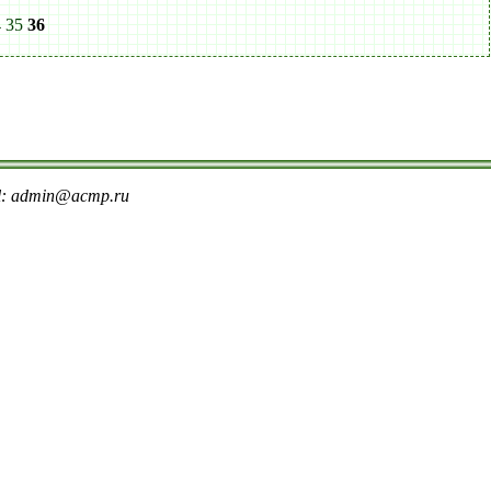
4
35
36
il: admin@acmp.ru