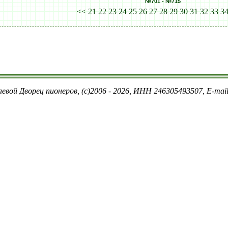
№701 - №715
<<
21
22
23
24
25
26
27
28
29
30
31
32
33
3
евой Дворец пионеров, (c)2006 - 2026, ИНН 246305493507, E-ma