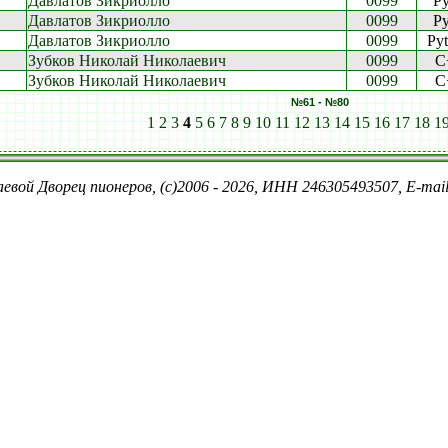
Давлатов Зикриолло
0099
P
Давлатов Зикриолло
0099
P
Давлатов Зикриолло
0099
Py
Зубков Николай Николаевич
0099
C
Зубков Николай Николаевич
0099
C
№61 - №80
1
2
3
4
5
6
7
8
9
10
11
12
13
14
15
16
17
18
1
евой Дворец пионеров, (c)2006 - 2026, ИНН 246305493507, E-ma