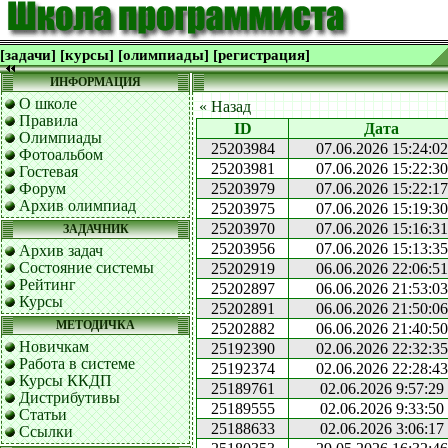
[задачи]
[курсы]
[олимпиады]
[регистрация]
ИНФОРМАЦИЯ
О школе
« Назад
Правила
ID
Дата
Олимпиады
25203984
07.06.2026 15:24:02
Фотоальбом
25203981
07.06.2026 15:22:30
Гостевая
Форум
25203979
07.06.2026 15:22:17
Архив олимпиад
25203975
07.06.2026 15:19:30
25203970
07.06.2026 15:16:31
ЗАДАЧНИК
25203956
07.06.2026 15:13:35
Архив задач
Состояние системы
25202919
06.06.2026 22:06:51
Рейтинг
25202897
06.06.2026 21:53:03
Курсы
25202891
06.06.2026 21:50:06
МЕТОДИЧКА
25202882
06.06.2026 21:40:50
Новичкам
25192390
02.06.2026 22:32:35
Работа в системе
25192374
02.06.2026 22:28:43
Курсы ККДП
25189761
02.06.2026 9:57:29
Дистрибутивы
25189555
02.06.2026 9:33:50
Статьи
25188633
02.06.2026 3:06:17
Ссылки