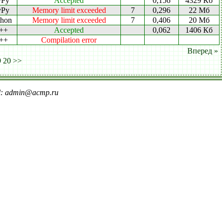
yPy
Accepted
0,156
4329 Кб
yPy
Memory limit exceeded
7
0,296
22 Мб
thon
Memory limit exceeded
7
0,406
20 Мб
++
Accepted
0,062
1406 Кб
++
Compilation error
Вперед »
9
20
>>
il: admin@acmp.ru