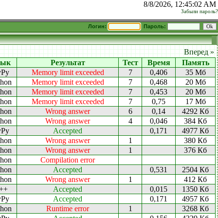
8/8/2026, 12:45:02 AM
Забыли пароль?
Логин:
Пароль:
Вперед »
зык
Результат
Тест
Время
Память
yPy
Memory limit exceeded
7
0,406
35 Мб
thon
Memory limit exceeded
7
0,468
20 Мб
thon
Memory limit exceeded
7
0,453
20 Мб
thon
Memory limit exceeded
7
0,75
17 Мб
thon
Wrong answer
6
0,14
4292 Кб
thon
Wrong answer
4
0,046
384 Кб
yPy
Accepted
0,171
4977 Кб
thon
Wrong answer
1
380 Кб
thon
Wrong answer
1
376 Кб
thon
Compilation error
thon
Accepted
0,531
2504 Кб
thon
Wrong answer
1
412 Кб
++
Accepted
0,015
1350 Кб
yPy
Accepted
0,171
4957 Кб
thon
Runtime error
1
3268 Кб