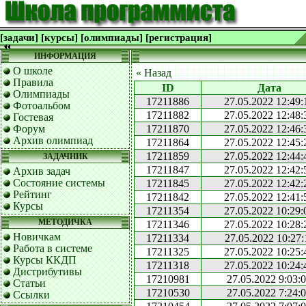
[задачи]
[курсы]
[олимпиады]
[регистрация]
ИНФОРМАЦИЯ
О школе
« Назад
Правила
ID
Дата
Олимпиады
17211886
27.05.2022 12:49:
Фотоальбом
17211882
27.05.2022 12:48:
Гостевая
Форум
17211870
27.05.2022 12:46:
Архив олимпиад
17211864
27.05.2022 12:45:
17211859
27.05.2022 12:44:
ЗАДАЧНИК
17211847
27.05.2022 12:42:
Архив задач
Состояние системы
17211845
27.05.2022 12:42:
Рейтинг
17211842
27.05.2022 12:41:
Курсы
17211354
27.05.2022 10:29:
МЕТОДИЧКА
17211346
27.05.2022 10:28:
Новичкам
17211334
27.05.2022 10:27:
Работа в системе
17211325
27.05.2022 10:25:
Курсы ККДП
17211318
27.05.2022 10:24:
Дистрибутивы
17210981
27.05.2022 9:03:
Статьи
17210530
27.05.2022 7:24:
Ссылки