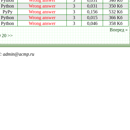
Python
Wrong answer
3
0,031
346 Кб
Python
Wrong answer
3
0,031
350 Кб
PyPy
Wrong answer
3
0,156
532 Кб
Python
Wrong answer
3
0,015
366 Кб
Python
Wrong answer
3
0,046
358 Кб
Вперед »
9
20
>>
il: admin@acmp.ru