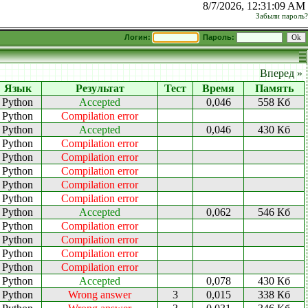
8/7/2026, 12:31:09 AM
Забыли пароль?
Логин:
Пароль:
Вперед »
Язык
Результат
Тест
Время
Память
Python
Accepted
0,046
558 Кб
Python
Compilation error
Python
Accepted
0,046
430 Кб
Python
Compilation error
Python
Compilation error
Python
Compilation error
Python
Compilation error
Python
Compilation error
Python
Accepted
0,062
546 Кб
Python
Compilation error
Python
Compilation error
Python
Compilation error
Python
Compilation error
Python
Accepted
0,078
430 Кб
Python
Wrong answer
3
0,015
338 Кб