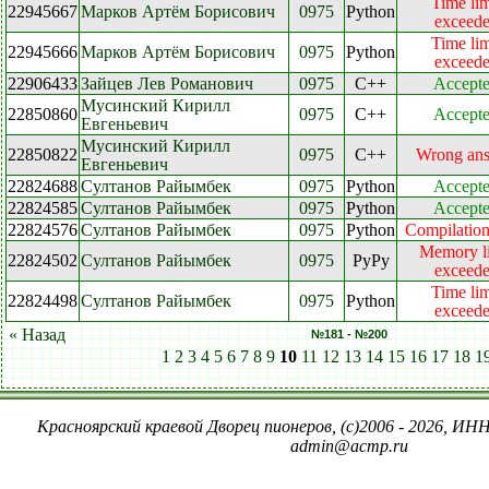
Time lim
22945667
Марков Артём Борисович
0975
Python
exceed
Time lim
22945666
Марков Артём Борисович
0975
Python
exceed
22906433
Зайцев Лев Романович
0975
C++
Accept
Мусинский Кирилл
22850860
0975
C++
Accept
Евгеньевич
Мусинский Кирилл
22850822
0975
C++
Wrong an
Евгеньевич
22824688
Султанов Райымбек
0975
Python
Accept
22824585
Султанов Райымбек
0975
Python
Accept
22824576
Султанов Райымбек
0975
Python
Compilation
Memory l
22824502
Султанов Райымбек
0975
PyPy
exceed
Time lim
22824498
Султанов Райымбек
0975
Python
exceed
« Назад
№181 - №200
1
2
3
4
5
6
7
8
9
10
11
12
13
14
15
16
17
18
1
Красноярский краевой Дворец пионеров, (c)2006 - 2026, ИНН
admin@acmp.ru