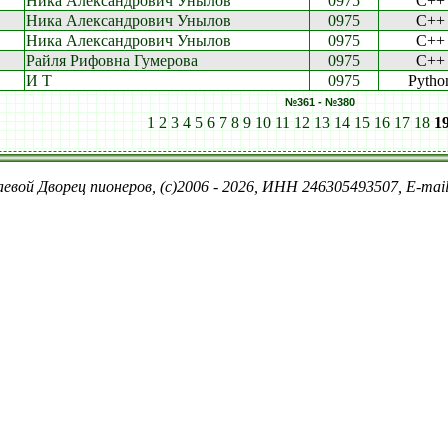
Ника Александрович Унылов
0975
C++
Ника Александрович Унылов
0975
C++
Ника Александрович Унылов
0975
C++
Райля Рифовна Гумерова
0975
C++
И Т
0975
Pytho
№361 - №380
1
2
3
4
5
6
7
8
9
10
11
12
13
14
15
16
17
18
1
евой Дворец пионеров, (c)2006 - 2026, ИНН 246305493507, E-ma