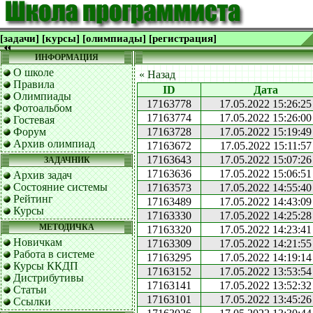
[задачи]
[курсы]
[олимпиады]
[регистрация]
ИНФОРМАЦИЯ
О школе
« Назад
Правила
ID
Дата
Олимпиады
17163778
17.05.2022 15:26:25
Фотоальбом
17163774
17.05.2022 15:26:00
Гостевая
Форум
17163728
17.05.2022 15:19:49
Архив олимпиад
17163672
17.05.2022 15:11:57
17163643
17.05.2022 15:07:26
ЗАДАЧНИК
17163636
17.05.2022 15:06:51
Архив задач
Состояние системы
17163573
17.05.2022 14:55:40
Рейтинг
17163489
17.05.2022 14:43:09
Курсы
17163330
17.05.2022 14:25:28
МЕТОДИЧКА
17163320
17.05.2022 14:23:41
Новичкам
17163309
17.05.2022 14:21:55
Работа в системе
17163295
17.05.2022 14:19:14
Курсы ККДП
17163152
17.05.2022 13:53:54
Дистрибутивы
17163141
17.05.2022 13:52:32
Статьи
17163101
17.05.2022 13:45:26
Ссылки