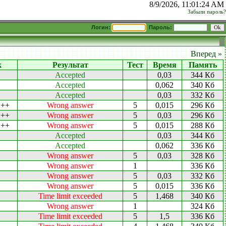
8/9/2026, 11:01:24 AM
Забыли пароль?
Логин:
Пароль:
Вперед »
к
Результат
Тест
Время
Память
Accepted
0,03
344 Кб
Accepted
0,062
340 Кб
Accepted
0,03
332 Кб
C++
Wrong answer
5
0,015
296 Кб
C++
Wrong answer
5
0,03
296 Кб
C++
Wrong answer
5
0,015
288 Кб
Accepted
0,03
344 Кб
Accepted
0,062
336 Кб
Wrong answer
5
0,03
328 Кб
Wrong answer
1
336 Кб
Wrong answer
5
0,03
332 Кб
Wrong answer
5
0,015
336 Кб
Time limit exceeded
5
1,468
340 Кб
Wrong answer
1
324 Кб
Time limit exceeded
5
1,5
336 Кб