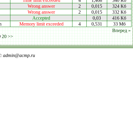
Time limit exceeded
4
1,468
340 Кб
Wrong answer
2
0,015
324 Кб
Wrong answer
2
0,015
332 Кб
Accepted
0,03
416 Кб
n
Memory limit exceeded
4
0,531
33 Мб
Вперед »
9
20
>>
il: admin@acmp.ru