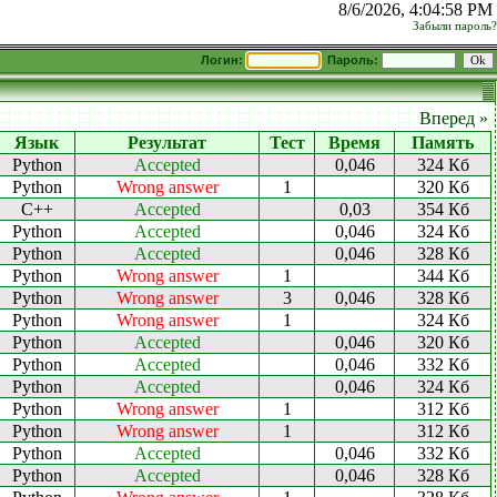
8/6/2026, 4:04:58 PM
Забыли пароль?
Логин:
Пароль:
Вперед »
Язык
Результат
Тест
Время
Память
Python
Accepted
0,046
324 Кб
Python
Wrong answer
1
320 Кб
C++
Accepted
0,03
354 Кб
Python
Accepted
0,046
324 Кб
Python
Accepted
0,046
328 Кб
Python
Wrong answer
1
344 Кб
Python
Wrong answer
3
0,046
328 Кб
Python
Wrong answer
1
324 Кб
Python
Accepted
0,046
320 Кб
Python
Accepted
0,046
332 Кб
Python
Accepted
0,046
324 Кб
Python
Wrong answer
1
312 Кб
Python
Wrong answer
1
312 Кб
Python
Accepted
0,046
332 Кб
Python
Accepted
0,046
328 Кб