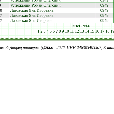
0
Устюжанин Роман Олегович
0949
9
Устюжанин Роман Олегович
0949
00
Лазовская Яна Игоревна
0949
47
Лазовская Яна Игоревна
0949
17
Лазовская Яна Игоревна
0949
№121 - №140
1
2
3
4
5
6
7
8
9
10
11
12
13
14
15
16
17
18
1
евой Дворец пионеров, (c)2006 - 2026, ИНН 246305493507, E-ma