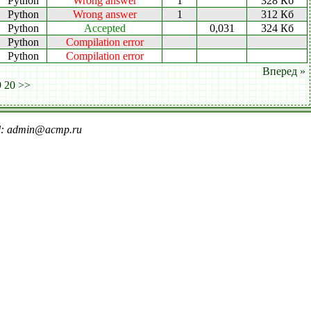
Python
Wrong answer
1
328 Кб
Python
Wrong answer
1
312 Кб
Python
Accepted
0,031
324 Кб
Python
Compilation error
Python
Compilation error
Вперед »
9
20
>>
il: admin@acmp.ru