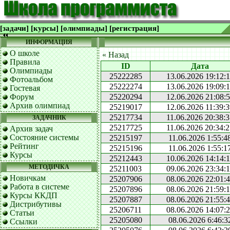
[задачи]
[курсы]
[олимпиады]
[регистрация]
ИНФОРМАЦИЯ
О школе
« Назад
Правила
ID
Дата
Олимпиады
25222285
13.06.2026 19:12:
Фотоальбом
25222274
13.06.2026 19:09:
Гостевая
Форум
25220294
12.06.2026 21:08:
Архив олимпиад
25219017
12.06.2026 11:39:
25217734
11.06.2026 20:38:
ЗАДАЧНИК
25217725
11.06.2026 20:34:
Архив задач
Состояние системы
25215197
11.06.2026 1:55:4
Рейтинг
25215196
11.06.2026 1:55:1
Курсы
25212443
10.06.2026 14:14:
МЕТОДИЧКА
25211003
09.06.2026 23:34:
Новичкам
25207906
08.06.2026 22:01:
Работа в системе
25207896
08.06.2026 21:59:
Курсы ККДП
25207887
08.06.2026 21:55:
Дистрибутивы
25206711
08.06.2026 14:07:
Статьи
25205080
08.06.2026 6:46:3
Ссылки