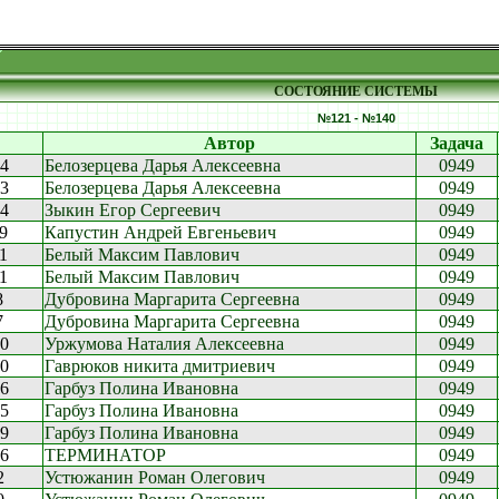
СОСТОЯНИЕ СИСТЕМЫ
№121 - №140
Автор
Задача
14
Белозерцева Дарья Алексеевна
0949
13
Белозерцева Дарья Алексеевна
0949
54
Зыкин Егор Сергеевич
0949
39
Капустин Андрей Евгеньевич
0949
31
Белый Максим Павлович
0949
21
Белый Максим Павлович
0949
8
Дубровина Маргарита Сергеевна
0949
7
Дубровина Маргарита Сергеевна
0949
10
Уржумова Наталия Алексеевна
0949
10
Гаврюков никита дмитриевич
0949
46
Гарбуз Полина Ивановна
0949
15
Гарбуз Полина Ивановна
0949
49
Гарбуз Полина Ивановна
0949
26
ТЕРМИНАТОР
0949
2
Устюжанин Роман Олегович
0949