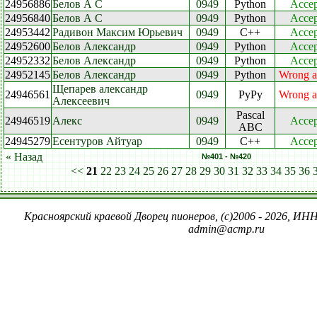
24956886
Белов А С
0949
Python
Accep
24956840
Белов А С
0949
Python
Accep
24953442
Радивон Максим Юрьевич
0949
C++
Accep
24952600
Белов Александр
0949
Python
Accep
24952332
Белов Александр
0949
Python
Accep
24952145
Белов Александр
0949
Python
Wrong a
Щепарев александр
24946561
0949
PyPy
Wrong a
Алексеевич
Pascal
24946519
Алекс
0949
Accep
ABC
24945279
Есентуров Айтуар
0949
C++
Accep
« Назад
№401 - №420
<<
21
22
23
24
25
26
27
28
29
30
31
32
33
34
35
36
Красноярский краевой Дворец пионеров, (c)2006 - 2026, ИНН
admin@acmp.ru