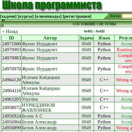
[задачи]
[курсы]
[олимпиады]
[регистрация]
Логин:
СОСТОЯНИЕ СИСТЕМЫ
« Назад
№401 - №420
ID
Автор
Задача
Язык
Резул
24971000
Жунис Нурдаулет
0949
Python
Accep
24970993
Жунис Нурдаулет
0949
Python
Runtime
Compil
24970983
Жунис Нурдаулет
0949
Python
err
Compil
24970970
Жунис Нурдаулет
0949
Python
err
Исатаев Кабдираш
24964120
0949
C++
Wrong a
Абекулы
Исатаев Кабдираш
24964116
0949
C++
Wrong a
Абекулы
24963205
Улугбек
0949
C++
Accep
НУРИДДИНОВ
24958072
0949
C++
Accep
ЖАВЛОНБЕК
24956924
Белов А С
0949
Python
Accep
24956904
Белов Александр
0949
Python
Accep
24956899
Белов Александр
0949
Python
Wrong a